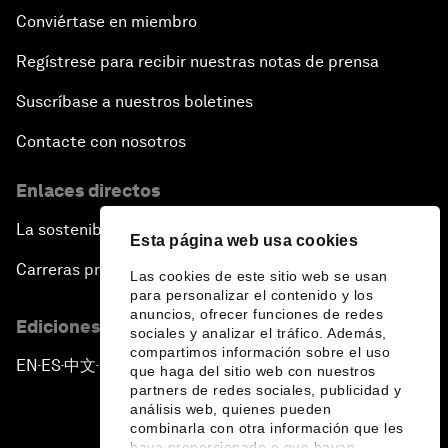
Conviértase en miembro
Regístrese para recibir nuestras notas de prensa
Suscríbase a nuestros boletines
Contacte con nosotros
Enlaces directos
La sostenibilidad en el Foro
Esta página web usa cookies
Carreras profesionales
Las cookies de este sitio web se usan
para personalizar el contenido y los
anuncios, ofrecer funciones de redes
Ediciones en otros idiomas
sociales y analizar el tráfico. Además,
compartimos información sobre el uso
EN
ES
中文
日本語
▪
▪
▪
que haga del sitio web con nuestros
partners de redes sociales, publicidad y
análisis web, quienes pueden
combinarla con otra información que les
haya proporcionado o que hayan