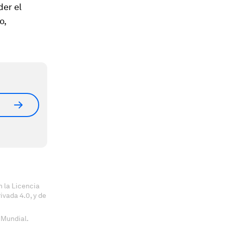
der el
o,
 la Licencia
vada 4.0, y de
 Mundial.