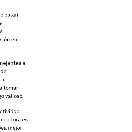
ue están
e
os
sión en
emejantes a
 de
 Un
ra tomar
o valioso.
ctividad
a cultura es
 sea mejor