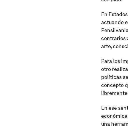
En Estados 
actuando en
Pensilvani
contrarios
arte, consc
Para los im
otro realiz
políticas s
concepto qu
libremente 
En ese sent
económica q
una herrami