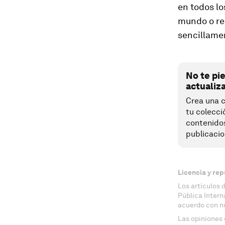
en todos lo
mundo o rel
sencillamen
No te pi
actualiz
Crea una c
tu colecci
contenido
publicacio
Licencia y rep
Los artículos 
Pública Inter
acuerdo con n
Las opiniones 