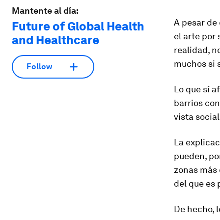
Mantente al día:
A pesar de 
Future of Global Health
el arte por
and Healthcare
realidad, n
muchos si s
Follow
Lo que sí a
barrios co
vista social
La explicac
pueden, por
zonas más 
del que es 
De hecho, l