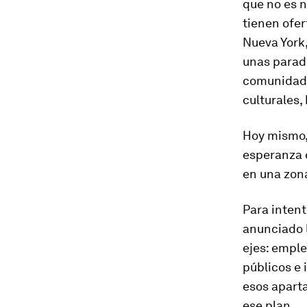
que no es n
tienen ofer
Nueva York,
unas parada
comunidad 
culturales, 
Hoy mismo,
esperanza d
en una zona
Para intent
anunciado 
ejes: empl
públicos e
esos aparta
ese plan.