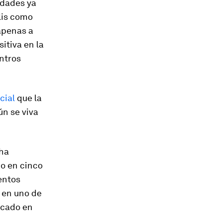
udades ya
lis como
 apenas a
itiva en la
ntros
cial
que la
ún se viva
 ha
o en cinco
entos
 en uno de
acado en