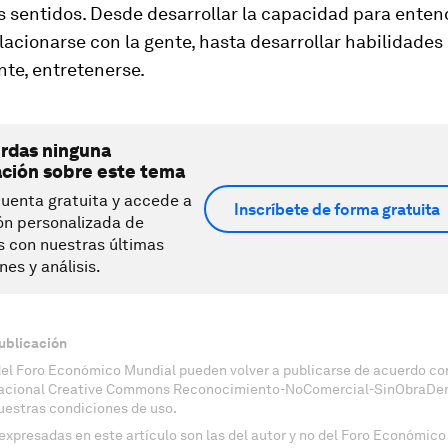
s sentidos. Desde desarrollar la capacidad para enten
acionarse con la gente, hasta desarrollar habilidades 
te, entretenerse.
erdas ninguna
ación sobre este tema
uenta gratuita y accede a
Inscríbete de forma gratuita
ón personalizada de
s con nuestras últimas
nes y análisis.
ublicación
del Foro Económico Mundial pueden volver a publicarse de acuerdo con
nacional Creative Commons Reconocimiento-NoComercial-SinObraDeri
uestras condiciones de uso.
expresadas en este artículo son las del autor y no del Foro Económico