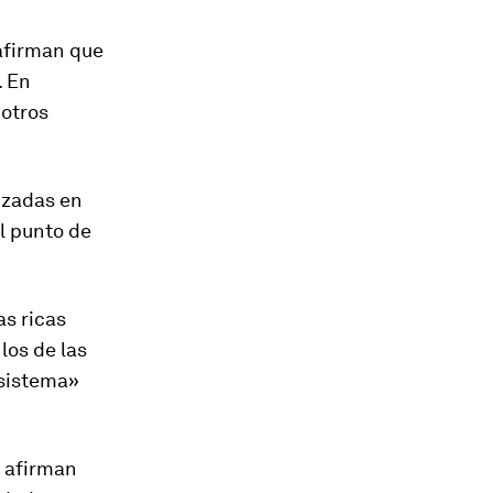
 afirman que
. En
 otros
izadas en
l punto de
as ricas
los de las
sistema»
e afirman