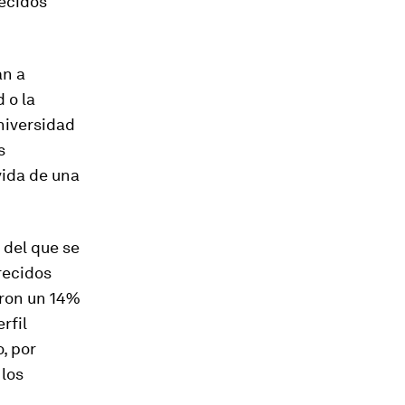
recidos
an a
 o la
Universidad
s
vida de una
 del que se
recidos
eron un 14%
rfil
, por
 los