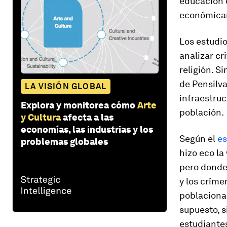
educación d
económicam
Los estudi
analizar cr
religión. S
de Pensilvan
LA VISIÓN GLOBAL
infraestruc
Explora y monitorea cómo
Arte
población.
y Cultura
afecta a las
economías, las industrias y los
Según el
es
problemas globales
hizo eco l
pero donde 
y los críme
poblacional
supuesto, s
estudiantes