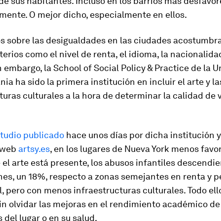
e sus habitantes. Incluso en los barrios más desfavo
ente. O mejor dicho, especialmente en ellos.
os sobre las desigualdades en las ciudades acostumbr
iterios como el nivel de renta, el idioma, la nacionalidad
in embargo, la School of Social Policy & Practice de la 
ia ha sido la primera institución en incluir el arte y la
turas culturales a la hora de determinar la calidad de 
tudio publicado
hace unos días por dicha institución y
a web
artsy.es
, en los lugares de Nueva York menos favo
el arte está presente, los abusos infantiles descendi
nes, un 18%, respecto a zonas semejantes en renta y pe
, pero con menos infraestructuras culturales. Todo ello
in olvidar las mejoras en el rendimiento académico de
 del lugar o en su salud.