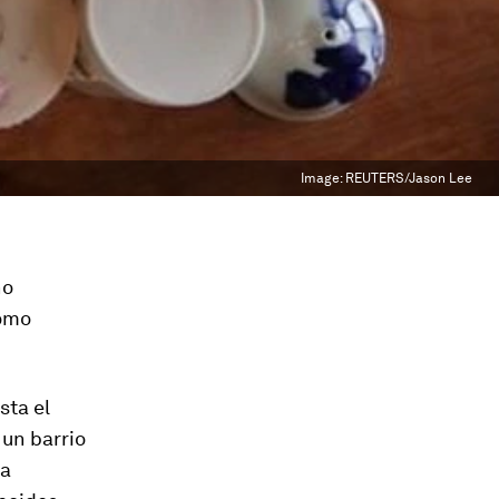
Image:
REUTERS/Jason Lee
ho
como
sta el
 un barrio
la