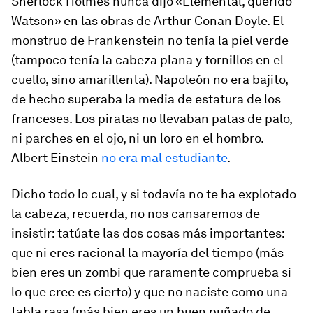
Sherlock Holmes nunca dijo «Elemental, querido
Watson» en las obras de Arthur Conan Doyle. El
monstruo de Frankenstein no tenía la piel verde
(tampoco tenía la cabeza plana y tornillos en el
cuello, sino amarillenta). Napoleón no era bajito,
de hecho superaba la media de estatura de los
franceses. Los piratas no llevaban patas de palo,
ni parches en el ojo, ni un loro en el hombro.
Albert Einstein
no era mal estudiante
.
Dicho todo lo cual, y si todavía no te ha explotado
la cabeza, recuerda, no nos cansaremos de
insistir: tatúate las dos cosas más importantes:
que ni eres racional la mayoría del tiempo (más
bien eres un zombi que raramente comprueba si
lo que cree es cierto) y que no naciste como una
tabla rasa (más bien eres un buen puñado de