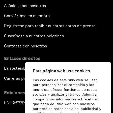
Asóciese con nosotros
Conviértase en miembro
Regístrese para recibir nuestras notas de prensa
Suscríbase a nuestros boletines
Contacte con nosotros
Enlaces directos
La sostenibilidad en el Foro
Esta página web usa cookies
Carreras profesionales
Las cookies de este sitio web se usan
para personalizar el contenido y los
anuncios, ofrecer funciones de redes
Ediciones en otros idiomas
sociales y analizar el tráfico. Además,
compartimos información sobre el uso
EN
ES
中文
日本語
▪
▪
▪
que haga del sitio web con nuestros
partners de redes sociales, publicidad y