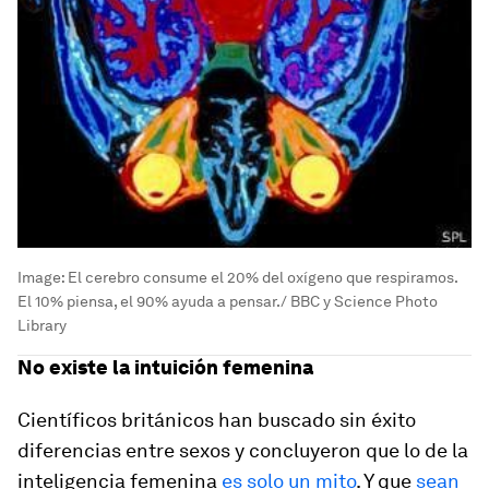
Image:
El cerebro consume el 20% del oxígeno que respiramos.
El 10% piensa, el 90% ayuda a pensar./ BBC y Science Photo
Library
No existe la intuición femenina
Científicos británicos han buscado sin éxito
diferencias entre sexos y concluyeron que lo de la
inteligencia femenina
es solo un mito
. Y que
sean