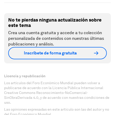
No te pierdas ninguna actualización sobre
este tema
Crea una cuenta gratuita y accede a tu colección
personalizada de contenidos con nuestras últimas
publicaciones y análisis.
Inscríbete de forma gratuita
Licencia y republicación
Los artículos del Foro Económico Mundial pueden volver a
publicarse de acuerdo con la Licencia Pública Internacional
Creative Commons Reconocimiento-NoComercial-
SinObraDerivada 4.0, y de acuerdo con nuestras condiciones de
uso.
Las opiniones expresadas en este artículo son las del autor y no
del Foro Económico Mundial.