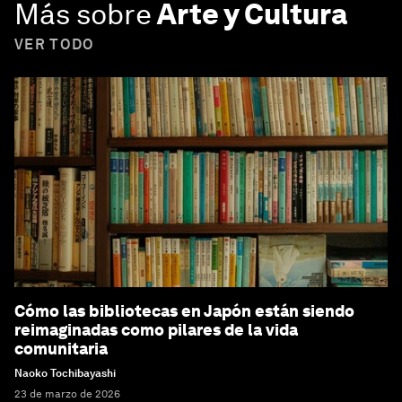
Más sobre
Arte y Cultura
VER TODO
Cómo las bibliotecas en Japón están siendo
reimaginadas como pilares de la vida
comunitaria
Naoko Tochibayashi
23 de marzo de 2026