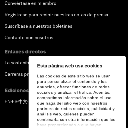
Conviértase en miembro
Regístrese para recibir nuestras notas de prensa
Suscríbase a nuestros boletines
Contacte con nosotros
Enlaces directos
La sostenibilidad en el Foro
Esta página web usa cookies
Carreras profesionales
Las cookies de este sitio web se usan
para personalizar el contenido y los
anuncios, ofrecer funciones de redes
Ediciones en otros idiomas
sociales y analizar el tráfico. Además,
compartimos información sobre el uso
EN
ES
中文
日本語
▪
▪
▪
que haga del sitio web con nuestros
partners de redes sociales, publicidad y
análisis web, quienes pueden
combinarla con otra información que les
haya proporcionado o que hayan