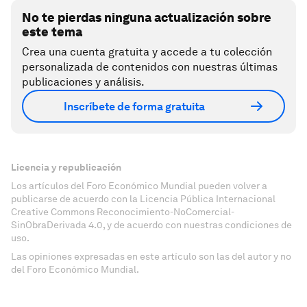
No te pierdas ninguna actualización sobre
este tema
Crea una cuenta gratuita y accede a tu colección
personalizada de contenidos con nuestras últimas
publicaciones y análisis.
Inscríbete de forma gratuita
Licencia y republicación
Los artículos del Foro Económico Mundial pueden volver a
publicarse de acuerdo con la Licencia Pública Internacional
Creative Commons Reconocimiento-NoComercial-
SinObraDerivada 4.0, y de acuerdo con nuestras condiciones de
uso.
Las opiniones expresadas en este artículo son las del autor y no
del Foro Económico Mundial.