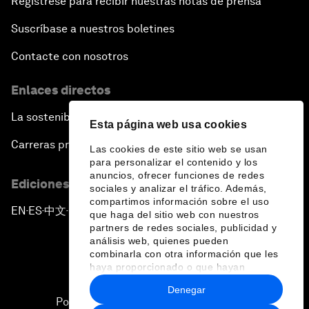
Regístrese para recibir nuestras notas de prensa
Suscríbase a nuestros boletines
Contacte con nosotros
Enlaces directos
La sostenibilidad en el Foro
Esta página web usa cookies
Carreras profesionales
Las cookies de este sitio web se usan
para personalizar el contenido y los
anuncios, ofrecer funciones de redes
Ediciones en otros idiomas
sociales y analizar el tráfico. Además,
compartimos información sobre el uso
EN
ES
中文
日本語
▪
▪
▪
que haga del sitio web con nuestros
partners de redes sociales, publicidad y
análisis web, quienes pueden
combinarla con otra información que les
haya proporcionado o que hayan
recopilado a partir del uso que haya
Denegar
hecho de sus servicios.
Política de privacidad y normas de uso