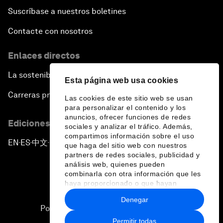
Suscríbase a nuestros boletines
Contacte con nosotros
Enlaces directos
La sostenibilidad en el Foro
Esta página web usa cookies
Carreras profesionales
Las cookies de este sitio web se usan
para personalizar el contenido y los
anuncios, ofrecer funciones de redes
Ediciones en otros idiomas
sociales y analizar el tráfico. Además,
compartimos información sobre el uso
EN
ES
中文
日本語
▪
▪
▪
que haga del sitio web con nuestros
partners de redes sociales, publicidad y
análisis web, quienes pueden
combinarla con otra información que les
haya proporcionado o que hayan
recopilado a partir del uso que haya
Denegar
hecho de sus servicios.
Política de privacidad y normas de uso
Permitir todas