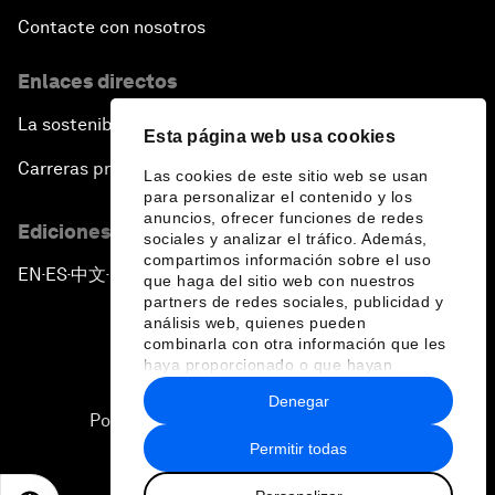
Contacte con nosotros
Enlaces directos
La sostenibilidad en el Foro
Esta página web usa cookies
Carreras profesionales
Las cookies de este sitio web se usan
para personalizar el contenido y los
anuncios, ofrecer funciones de redes
Ediciones en otros idiomas
sociales y analizar el tráfico. Además,
compartimos información sobre el uso
EN
ES
中文
日本語
▪
▪
▪
que haga del sitio web con nuestros
partners de redes sociales, publicidad y
análisis web, quienes pueden
combinarla con otra información que les
haya proporcionado o que hayan
recopilado a partir del uso que haya
Denegar
hecho de sus servicios.
Política de privacidad y normas de uso
Permitir todas
Sitemap