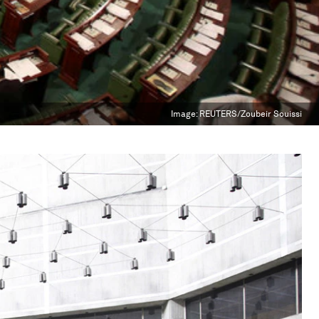
Image:
REUTERS/Zoubeir Souissi