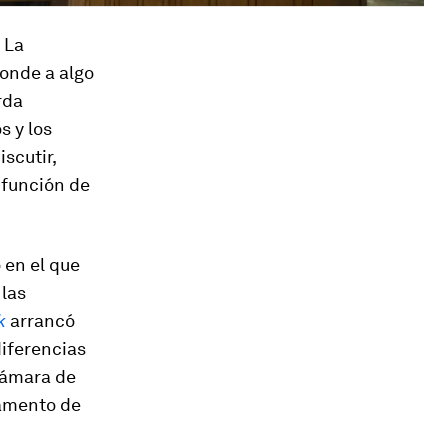
 La
ponde a algo
rda
s y los
scutir,
 función de
 en el que
 las
k
arrancó
diferencias
 Cámara de
lamento de