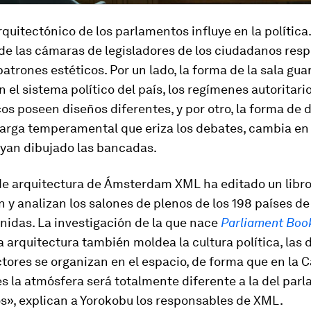
rquitectónico de los parlamentos influye en la política.
de las cámaras de legisladores de los ciudadanos res
atrones estéticos. Por un lado, la forma de la sala gua
n el sistema político del país, los regímenes autoritario
s poseen diseños diferentes, y por otro, la forma de di
carga temperamental que eriza los debates, cambia en
yan dibujado las bancadas.
de arquitectura de Ámsterdam XML ha editado un libro
n y analizan los salones de plenos de los 198 países de
idas. La investigación de la que nace
Parliament Boo
a arquitectura también moldea la cultura política, las 
ctores se organizan en el espacio, de forma que en la
 la atmósfera será totalmente diferente a la del par
s», explican a Yorokobu los responsables de XML.