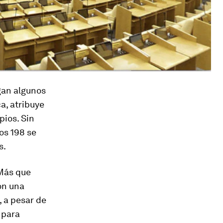
rgan algunos
a, atribuye
pios. Sin
os 198 se
s.
 Más que
on una
, a pesar de
 para