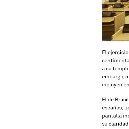
El ejercici
sentimental
a su templo
embargo, má
incluyen en
El de Brasi
escaños, t
pantalla in
su claridad