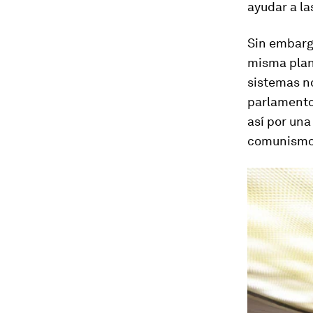
ayudar a la
Sin embargo
misma plant
sistemas no
parlamento 
así por una
comunismo b