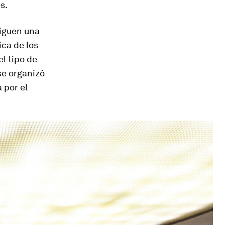
s.
siguen una
ica de los
l tipo de
se organizó
 por el