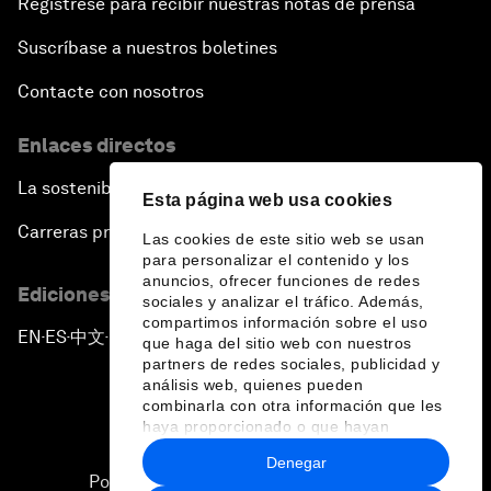
Regístrese para recibir nuestras notas de prensa
Suscríbase a nuestros boletines
Contacte con nosotros
Enlaces directos
La sostenibilidad en el Foro
Esta página web usa cookies
Carreras profesionales
Las cookies de este sitio web se usan
para personalizar el contenido y los
anuncios, ofrecer funciones de redes
Ediciones en otros idiomas
sociales y analizar el tráfico. Además,
compartimos información sobre el uso
EN
ES
中文
日本語
▪
▪
▪
que haga del sitio web con nuestros
partners de redes sociales, publicidad y
análisis web, quienes pueden
combinarla con otra información que les
haya proporcionado o que hayan
recopilado a partir del uso que haya
Denegar
hecho de sus servicios.
Política de privacidad y normas de uso