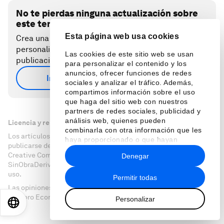
No te pierdas ninguna actualización sobre
este tema
Esta página web usa cookies
Crea una cuenta gratuita y accede a tu colección
personalizada de contenidos con nuestras últimas
Las cookies de este sitio web se usan
publicaciones y análisis.
para personalizar el contenido y los
anuncios, ofrecer funciones de redes
Inscríbete de forma gratuita
sociales y analizar el tráfico. Además,
compartimos información sobre el uso
que haga del sitio web con nuestros
partners de redes sociales, publicidad y
análisis web, quienes pueden
Licencia y republicación
combinarla con otra información que les
Los artículos del Foro Económico Mundial pueden volver a
haya proporcionado o que hayan
publicarse de acuerdo con la Licencia Pública Internacional
recopilado a partir del uso que haya
Creative Commons Reconocimiento-NoComercial-
Denegar
hecho de sus servicios.
SinObraDerivada 4.0, y de acuerdo con nuestras condiciones de
uso.
Permitir todas
Las opiniones expresadas en este artículo son las del autor y no
del Foro Económico Mundial.
Personalizar
EN
ES
中文
日本語