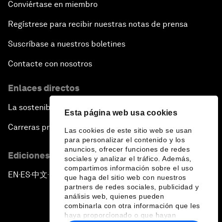
Conviértase en miembro
Regístrese para recibir nuestras notas de prensa
Suscríbase a nuestros boletines
Contacte con nosotros
Enlaces directos
La sostenibilidad en el Foro
Esta página web usa cookies
Carreras profesionales
Las cookies de este sitio web se usan
para personalizar el contenido y los
anuncios, ofrecer funciones de redes
Ediciones en otros idiomas
sociales y analizar el tráfico. Además,
compartimos información sobre el uso
EN
ES
中文
日本語
▪
▪
▪
que haga del sitio web con nuestros
partners de redes sociales, publicidad y
análisis web, quienes pueden
combinarla con otra información que les
haya proporcionado o que hayan