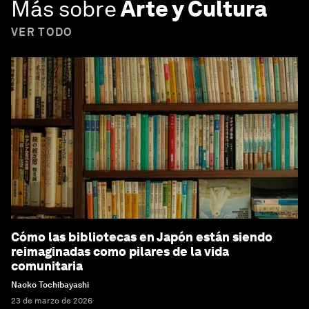
Más sobre
Arte y Cultura
VER TODO
Cómo las bibliotecas en Japón están siendo
reimaginadas como pilares de la vida
comunitaria
Naoko Tochibayashi
23 de marzo de 2026