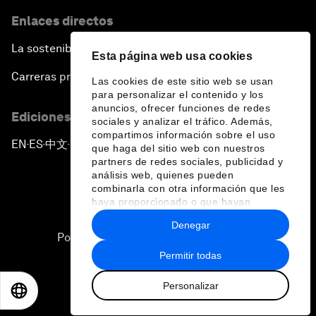
Enlaces directos
La sostenibilidad en el Foro
Esta página web usa cookies
Carreras profesionales
Las cookies de este sitio web se usan
para personalizar el contenido y los
anuncios, ofrecer funciones de redes
Ediciones en otros idiomas
sociales y analizar el tráfico. Además,
compartimos información sobre el uso
EN
ES
中文
日本語
▪
▪
▪
que haga del sitio web con nuestros
partners de redes sociales, publicidad y
análisis web, quienes pueden
combinarla con otra información que les
haya proporcionado o que hayan
recopilado a partir del uso que haya
Denegar
hecho de sus servicios.
Política de privacidad y normas de uso
Permitir todas
Sitemap
Personalizar
©
2026
Foro Económico Mundial
EN
ES
中文
日本語