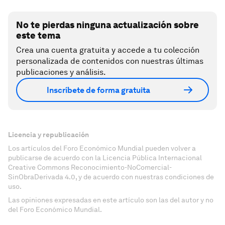
No te pierdas ninguna actualización sobre
este tema
Crea una cuenta gratuita y accede a tu colección
personalizada de contenidos con nuestras últimas
publicaciones y análisis.
Inscríbete de forma gratuita
Licencia y republicación
Los artículos del Foro Económico Mundial pueden volver a
publicarse de acuerdo con la Licencia Pública Internacional
Creative Commons Reconocimiento-NoComercial-
SinObraDerivada 4.0, y de acuerdo con nuestras condiciones de
uso.
Las opiniones expresadas en este artículo son las del autor y no
del Foro Económico Mundial.