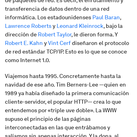
de paquetes de red. Es decir, el enrutamiento y
transferencia de datos dentro de una red
informática. Los estadounidenses
Paul Baran
,
Lawrence Roberts
y
Leonard Kleinrock
, bajo la
dirección de
Robert Taylor
, le dieron forma. Y
Robert E. Kahn
y
Vint Cerf
diseñaron el protocolo
de red estándar TCP/IP. Esto es lo que se conoce
como Internet 1.0.
Viajemos hasta 1995. Concretamente hasta la
navidad de ese año. Tim Berners-Lee —quien en
1989 ya había diseñado la primera comunicación
cliente-servidor, el popular HTTP— crea lo que
entendemos por «triple uve doble». La WWW
supuso el principio de las páginas
interconectadas en las que entrábamos y
salíamos sin apenas interacción. Y la dona, al