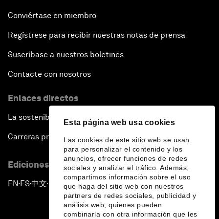
Conviértase en miembro
Regístrese para recibir nuestras notas de prensa
Suscríbase a nuestros boletines
Contacte con nosotros
Enlaces directos
La sostenibilidad en el Foro
Esta página web usa cookies
Carreras profesionales
Las cookies de este sitio web se usan
para personalizar el contenido y los
anuncios, ofrecer funciones de redes
Ediciones en otros idiomas
sociales y analizar el tráfico. Además,
compartimos información sobre el uso
EN
ES
中文
日本語
▪
▪
▪
que haga del sitio web con nuestros
partners de redes sociales, publicidad y
análisis web, quienes pueden
combinarla con otra información que les