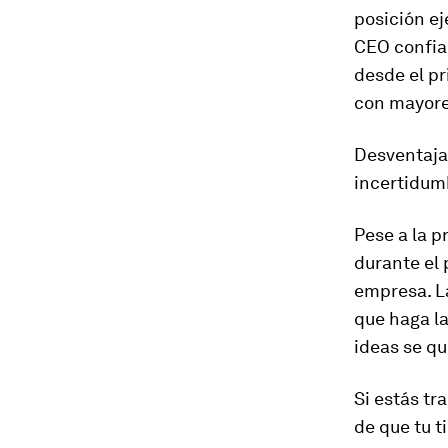
posición ej
CEO confia
desde el pr
con mayore
Desventajas
incertidum
Pese a la 
durante el 
empresa. La
que haga la
ideas se q
Si estás tr
de que tu t