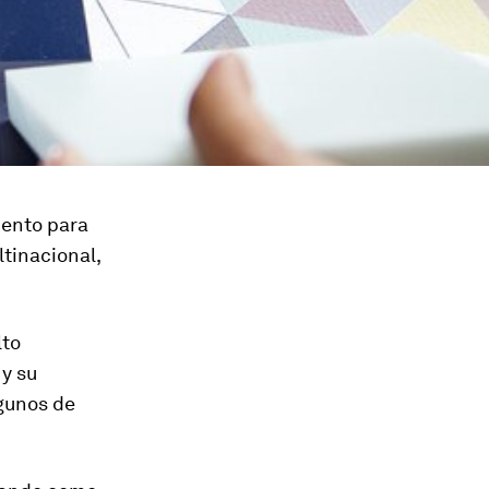
mento para
ltinacional,
lto
 y su
lgunos de