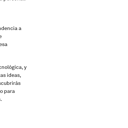
ndencia a
e
esa
nológica, y
as ideas,
scubrirás
ro para
.