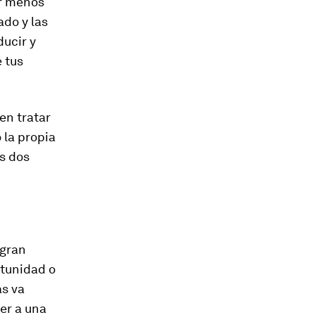
er menos
ado y las
ducir y
e tus
en tratar
 la propia
os dos
 gran
tunidad o
as va
er a una