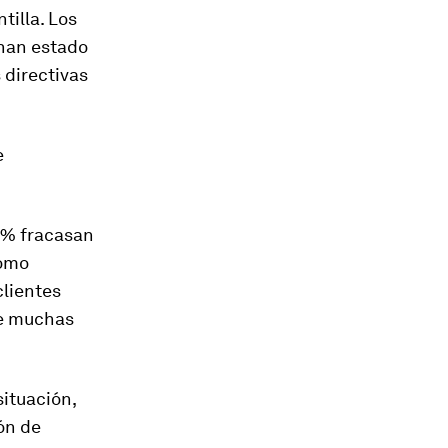
tilla. Los
 han estado
 directivas
e
5% fracasan
como
clientes
ue muchas
situación,
ón de