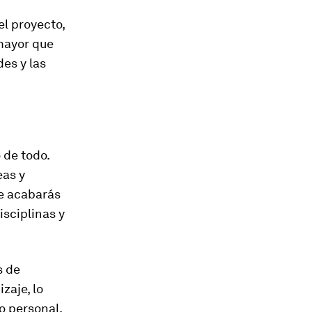
el proyecto,
mayor que
es y las
 de todo.
eas y
ue acabarás
isciplinas y
s de
zaje, lo
o personal.