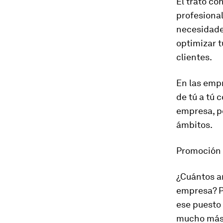
El trato co
profesional
necesidades
optimizar t
clientes.
En las empr
de tú a tú 
empresa, po
ámbitos.
Promoción 
¿Cuántos añ
empresa? P
ese puesto 
mucho más 