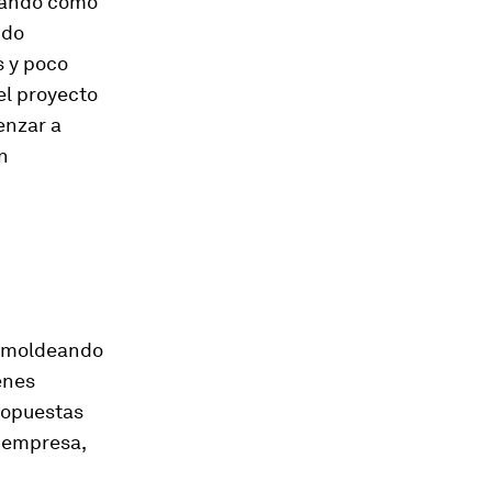
dando como
ndo
s y poco
el proyecto
enzar a
n
ir moldeando
enes
ropuestas
 empresa,