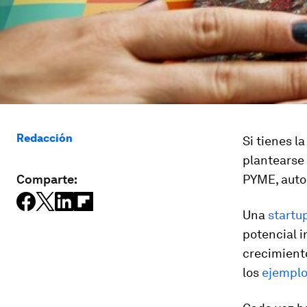
Redacción
Si tienes l
plantearse 
Comparte:
PYME, autoe
Una
startu
potencial i
crecimient
los
ejempl