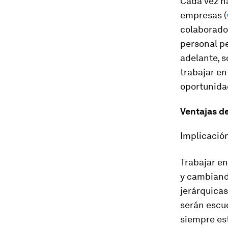
Cada vez h
empresas (
colaborado
personal pe
adelante, s
trabajar en
oportunida
Ventajas de
Implicació
Trabajar en
y cambiand
jerárquica
serán escu
siempre es