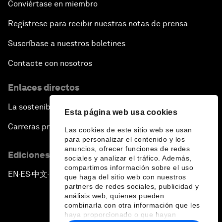
Conviértase en miembro
Regístrese para recibir nuestras notas de prensa
Suscríbase a nuestros boletines
Contacte con nosotros
Enlaces directos
La sostenibilidad en el Foro
Esta página web usa cookies
Carreras profesionales
Las cookies de este sitio web se usan
para personalizar el contenido y los
anuncios, ofrecer funciones de redes
Ediciones en otros idiomas
sociales y analizar el tráfico. Además,
compartimos información sobre el uso
EN
ES
中文
日本語
▪
▪
▪
que haga del sitio web con nuestros
partners de redes sociales, publicidad y
análisis web, quienes pueden
combinarla con otra información que les
haya proporcionado o que hayan