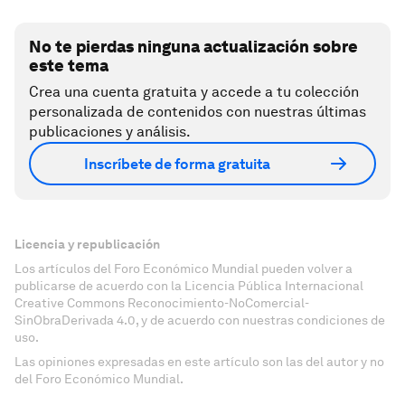
No te pierdas ninguna actualización sobre
este tema
Crea una cuenta gratuita y accede a tu colección
personalizada de contenidos con nuestras últimas
publicaciones y análisis.
Inscríbete de forma gratuita
Licencia y republicación
Los artículos del Foro Económico Mundial pueden volver a
publicarse de acuerdo con la Licencia Pública Internacional
Creative Commons Reconocimiento-NoComercial-
SinObraDerivada 4.0, y de acuerdo con nuestras condiciones de
uso.
Las opiniones expresadas en este artículo son las del autor y no
del Foro Económico Mundial.