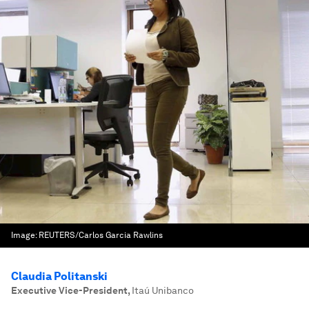
Image:
REUTERS/Carlos Garcia Rawlins
Claudia Politanski
Executive Vice-President
,
Itaú Unibanco