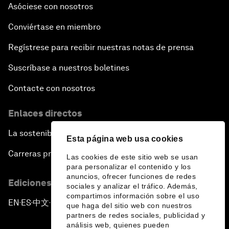
Asóciese con nosotros
Conviértase en miembro
Regístrese para recibir nuestras notas de prensa
Suscríbase a nuestros boletines
Contacte con nosotros
Enlaces directos
La sostenibilidad en el Foro
Esta página web usa cookies
Carreras profesionales
Las cookies de este sitio web se usan
para personalizar el contenido y los
anuncios, ofrecer funciones de redes
Ediciones en otros idiomas
sociales y analizar el tráfico. Además,
compartimos información sobre el uso
EN
ES
中文
日本語
▪
▪
▪
que haga del sitio web con nuestros
partners de redes sociales, publicidad y
análisis web, quienes pueden