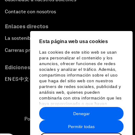
Contacte con nosotros
Enlaces directos
La sostenibilidad en el Foro
Esta página web usa cookies
Carreras profesionales
Las cookies de este sitio web se usan
para personalizar el contenido y los
anuncios, ofrecer funciones de redes
Ediciones en otros idiomas
sociales y analizar el tráfico. Además,
compartimos información sobre el uso
EN
ES
中文
日本語
▪
▪
▪
que haga del sitio web con nuestros
partners de redes sociales, publicidad y
análisis web, quienes pueden
combinarla con otra información que les
haya proporcionado o que hayan
recopilado a partir del uso que haya
Denegar
hecho de sus servicios.
Política de privacidad y normas de uso
Permitir todas
Sitemap