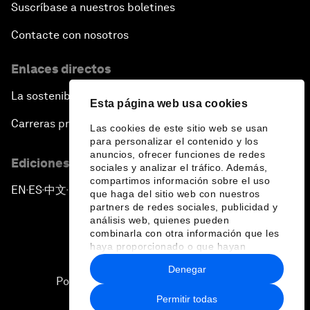
Suscríbase a nuestros boletines
Contacte con nosotros
Enlaces directos
La sostenibilidad en el Foro
Esta página web usa cookies
Carreras profesionales
Las cookies de este sitio web se usan
para personalizar el contenido y los
anuncios, ofrecer funciones de redes
Ediciones en otros idiomas
sociales y analizar el tráfico. Además,
compartimos información sobre el uso
EN
ES
中文
日本語
▪
▪
▪
que haga del sitio web con nuestros
partners de redes sociales, publicidad y
análisis web, quienes pueden
combinarla con otra información que les
haya proporcionado o que hayan
recopilado a partir del uso que haya
Denegar
hecho de sus servicios.
Política de privacidad y normas de uso
Permitir todas
Sitemap