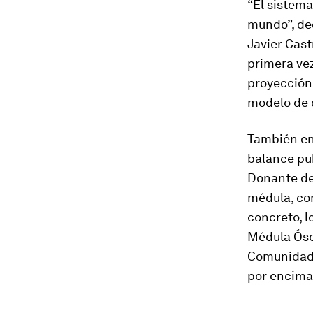
“El sistema
mundo”, dec
Javier Cast
primera vez
proyección 
modelo de 
También en 
balance pub
Donante de
médula, co
concreto, 
Médula Ósea
Comunidade
por encima 