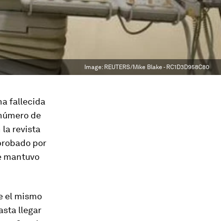
Image:
REUTERS/Mike Blake - RC1D3D958C80
a fallecida
 número de
la revista
 probado por
se mantuvo
e el mismo
asta llegar