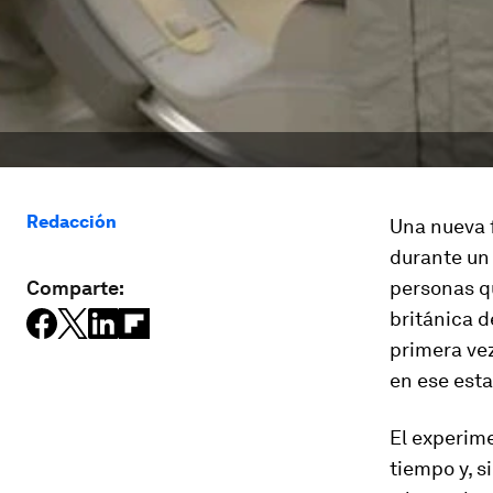
Redacción
Una nueva
durante un
Comparte:
personas qu
británica d
primera vez
en ese esta
El experim
tiempo y, s