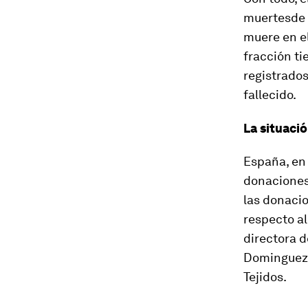
muertesde p
muere en el
fracción t
registrados
fallecido.
La situaci
España, en
donaciones
las donaci
respecto al
directora d
Dominguez-
Tejidos.