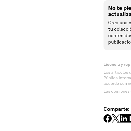
No te pi
actualiz
Crea una c
tu colecci
contenido
publicacio
Licencia y rep
Los artículos 
Pública Inter
acuerdo con n
Las opiniones 
Comparte: