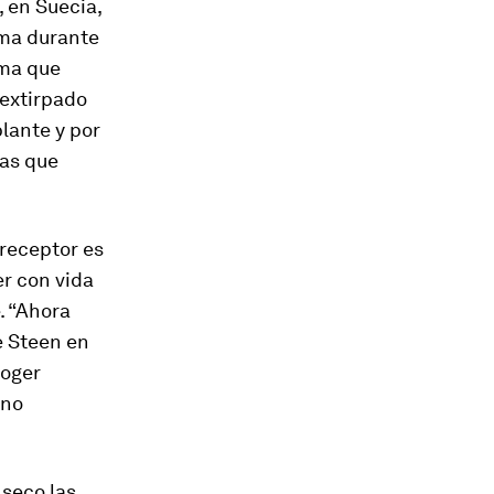
, en Suecia,
ema durante
ema que
 extirpado
lante y por
nas que
 receptor es
r con vida
. “Ahora
e Steen en
coger
ano
 seco las