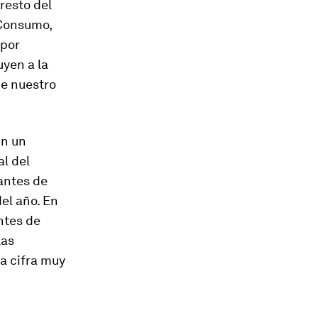
resto del
 Consumo,
 por
uyen a la
de nuestro
ún un
l del
antes de
el año. En
ntes de
las
a cifra muy