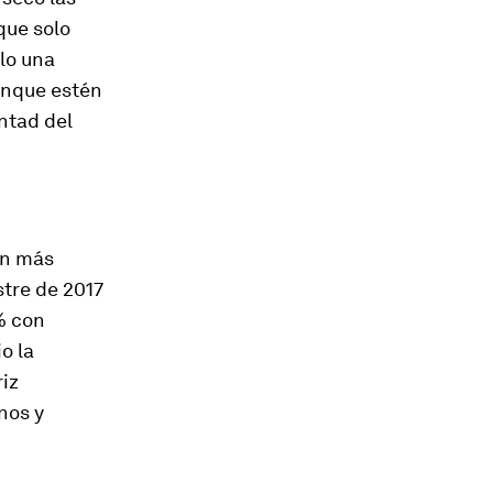
que solo
lo una
unque estén
ntad del
on más
tre de 2017
% con
o la
riz
nos y