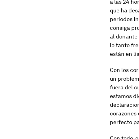
a las 24 ho
que ha desa
periodos in
consiga pro
al donante 
lo tanto fr
están en li
Con los cor
un problem
fuera del c
estamos di
declaracio
corazones 
perfecto p
Con todo, e