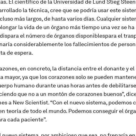
ras. El científico de la Universidad de Lund Stieg Steen
rrollado la técnica, cree que se podría usar este sist
cluso más largos, de hasta varios días. Cualquier sist
longar la vida de un órgano más tiempo una vez se ha
dispara el número de órganos disponiblespara el trasp
enaría considerablemente los fallecimientos de perso
sta de espera.
azones, en concreto, la distancia entre el donante y el
a mayor, ya que los corazones solo se pueden mantene
uerpo humano durante unas horas antes de debilitarse
ciendo que no a un montón de corazones buenos”, dic
nes a
New Scientist
. “Con el nuevo sistema, podemos 
en teoría de todo el mundo. Podemos conseguir el órg
ara cada paciente”.
l nuevo sistema, por ambicioso que sea, no frenaría en