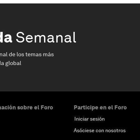
da
Semanal
nal de los temas más
a global
ación sobre el Foro
Participe en el Foro
Iniciar sesión
Asóciese con nosotros