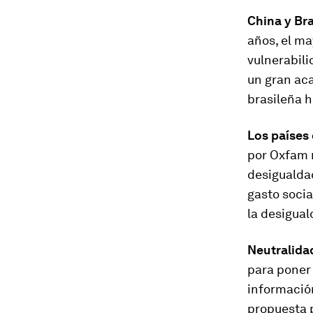
China y Br
años, el ma
vulnerabili
un gran aca
brasileña h
Los países
por Oxfam r
desigualdad
gasto socia
la desigual
Neutralidad
para poner 
informació
propuesta p