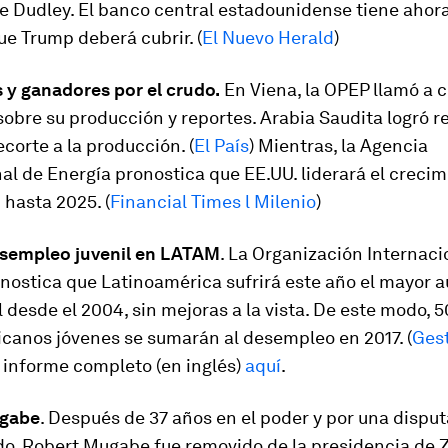
 de Dudley. El banco central estadounidense tiene ahora
e Trump deberá cubrir. (
El Nuevo Herald
)
 y ganadores por el crudo.
En Viena, la OPEP llamó a 
obre su producción y reportes. Arabia Saudita logró r
ecorte a la producción. (
El País
) Mientras, la Agencia
al de Energía pronostica que EE.UU. liderará el creci
hasta 2025. (
Financial Times l Milenio
)
esempleo juvenil en LATAM
. La Organización Internaci
onostica que Latinoamérica sufrirá este año el mayor 
l desde el 2004, sin mejoras a la vista. De este modo, 
icanos jóvenes se sumarán al desempleo en 2017. (
Ges
 informe completo (en inglés)
aquí
.
ugabe
. Después de 37 años en el poder y por una disputa
ido, Robert Mugabe fue removido de la presidencia de