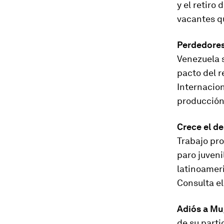
y el retiro
vacantes qu
Perdedores
Venezuela s
pacto del r
Internacion
producción 
Crece el d
Trabajo pr
paro juveni
latinoamer
Consulta el
Adiós a M
de su part