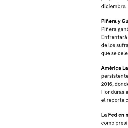
diciembre. 
Piñera y Gu
Piñera ganó
Enfrentará 
de los sufra
que se cele
América Lat
persistente
2016, dond
Honduras e
el reporte
La Fed en 
como presid