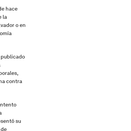
sde hace
 la
lvador o en
nomía
e publicado
a
borales,
cha contra
intento
a
esentó su
 de