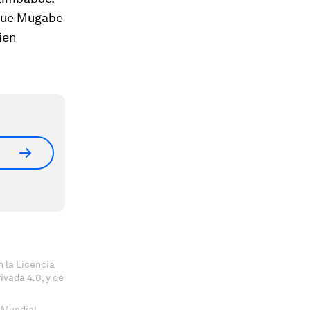
 que Mugabe
ien
 la Licencia
vada 4.0, y de
 Mundial.