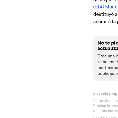
(
BBC Mund
destituyó 
asumirá la 
No te pi
actualiz
Crea una c
tu colecci
contenido
publicacio
Licencia y rep
Los artículos 
Pública Inter
acuerdo con n
Las opiniones 