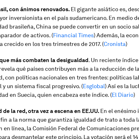
asil, con ánimos renovados.
El gigante asiático es, de
yor inversionista en el país sudamericano. En medio de
dad brasileña, China se puede convertir en un socio sa
parador de activos. (
Financial Times
) Además, la eco
a crecido en los tres trimestres de 2017. (
Cronista
)
 que más combaten la desigualdad
. Un reciente índic
evela qué países contribuyen más a la reducción de l
, con políticas nacionales en tres frentes: políticas la
l y un sistema fiscal progresivo. (
Esglobal
) Así es la lu
dad en Suecia, quien encabeza este índice. (
El Diario
)
 de la red, otra vez a escena en EE.UU.
En el enésimo 
fin a la norma que garantiza igualdad de trato a toda l
n en línea, la Comisión Federal de Comunicaciones pr
ara desmantelar este principio. La votación será el 14