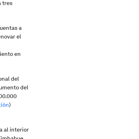
 tres
cuentas a
enovar el
miento en
onal del
aumento del
500.000
tión
)
 al interior
 Zimbabue.