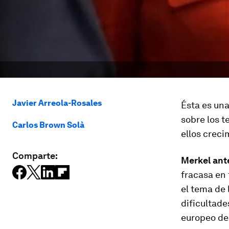
Javier Arreola-Rosales
Ésta es una
sobre los t
Carlos Brown Solà
ellos creci
Comparte:
Merkel ante
fracasa en 
el tema de 
dificultade
europeo de 