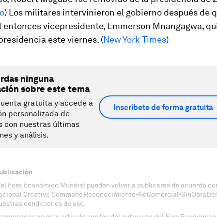
o
) Los militares intervinieron el gobierno después de
al entonces vicepresidente, Emmerson Mnangagwa, qu
presidencia este viernes. (
New York Times
)
erdas ninguna
ación sobre este tema
uenta gratuita y accede a
Inscríbete de forma gratuita
ón personalizada de
s con nuestras últimas
nes y análisis.
ublicación
del Foro Económico Mundial pueden volver a publicarse de acuerdo con
nacional Creative Commons Reconocimiento-NoComercial-SinObraDeri
uestras condiciones de uso.
expresadas en este artículo son las del autor y no del Foro Económico