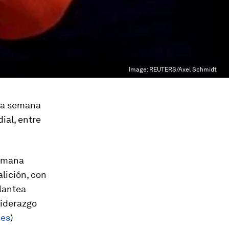
Image:
REUTERS/Axel Schmidt
 la semana
ial, entre
lemana
alición, con
plantea
liderazgo
mes
)