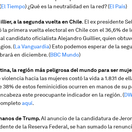
(
El Tiempo
) ¿Qué es la neutralidad en la red? (
El País
)
illier, a la segunda vuelta en Chile
. El ex presidente S
 la primera vuelta electoral en Chile con el 36,6% de l
al candidato oficialista Alejandro Guillier, quien obtu
gios. (
La Vanguardia
) Esto podemos esperar de la seg
brará en diciembre. (
BBC Mundo
)
ina, la región más peligrosa del mundo para ser muje
 violencia hacia las mujeres costó la vida a 1.831 de ell
e 38% de estos feminicidios ocurren en manos de su p
ncabeza este preocupante indicador en la región. (
D
 completo
aquí
.
manos de Trump.
Al anuncio de la candidatura de Jer
ente de la Reserva Federal, se han sumado la renunci