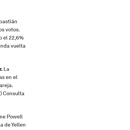
ebastián
os votos.
vo el 22,6%
unda vuelta
r.
La
as en el
areja.
W
) Consulta
ome Powell
a de Yellen