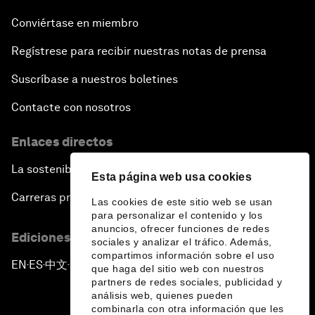
Conviértase en miembro
Regístrese para recibir nuestras notas de prensa
Suscríbase a nuestros boletines
Contacte con nosotros
Enlaces directos
La sostenibilidad en el Foro
Esta página web usa cookies
Carreras profesionales
Las cookies de este sitio web se usan
para personalizar el contenido y los
anuncios, ofrecer funciones de redes
Ediciones en otros idiomas
sociales y analizar el tráfico. Además,
compartimos información sobre el uso
EN
ES
中文
日本語
▪
▪
▪
que haga del sitio web con nuestros
partners de redes sociales, publicidad y
análisis web, quienes pueden
combinarla con otra información que les