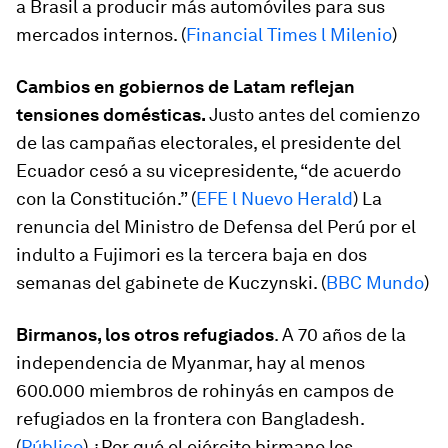
a Brasil a producir más automóviles para sus
mercados internos. (
Financial Times l Milenio
)
Cambios en gobiernos de Latam reflejan
tensiones domésticas.
Justo antes del comienzo
de las campañas electorales, el presidente del
Ecuador cesó a su vicepresidente, “de acuerdo
con la Constitución.” (
EFE l Nuevo Herald
) La
renuncia del Ministro de Defensa del Perú por el
indulto a Fujimori es la tercera baja en dos
semanas del gabinete de Kuczynski. (
BBC Mundo
)
Birmanos, los otros refugiados
. A 70 años de la
independencia de Myanmar, hay al menos
600.000 miembros de rohinyás en campos de
refugiados en la frontera con Bangladesh.
(
Público
) ¿Por qué el ejército birmano les