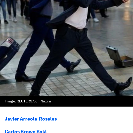
Image:
REUTERS/Jon Nazca
Javier Arreola-Rosales
Carlos Brown Solà