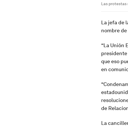
Las protestas
La jefa de
nombre de 
“La Unión 
presidente
que eso pue
en comuni
“Condenamo
estadounide
resolucione
de Relacion
La cancill