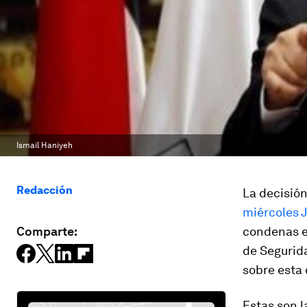
Ismail Haniyeh
Redacción
La decisió
miércoles J
Comparte:
condenas en
de Segurida
sobre esta 
Estas son l