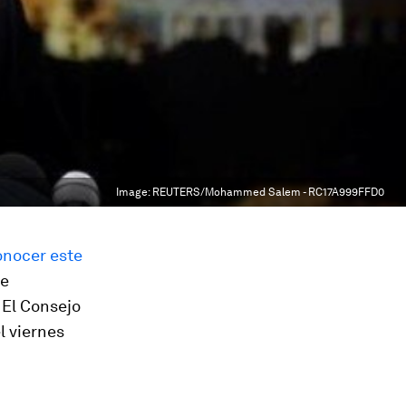
Image:
REUTERS/Mohammed Salem - RC17A999FFD0
onocer este
de
 El Consejo
l viernes