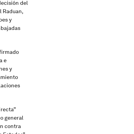
ecisión del
el Raduan,
bes y
mbajadas
afirmado
a e
nes y
amiento
elaciones
irecta”
io general
en contra