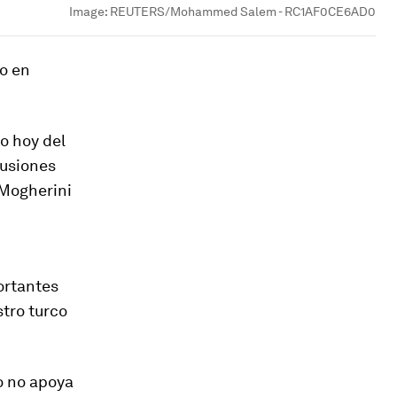
Image:
REUTERS/Mohammed Salem - RC1AF0CE6AD0
o en
o hoy del
cusiones
 Mogherini
ortantes
stro turco
o no apoya