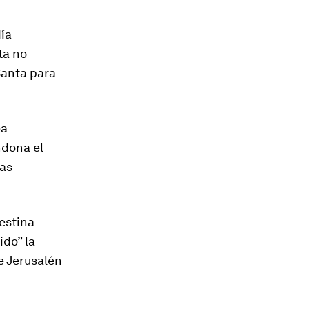
día
ta no
Santa para
ea
ndona el
mas
lestina
ido” la
e Jerusalén