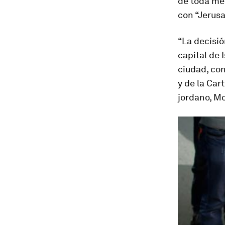
de toda med
con “Jerusa
“La decisi
capital de 
ciudad, con
y de la Car
jordano, M