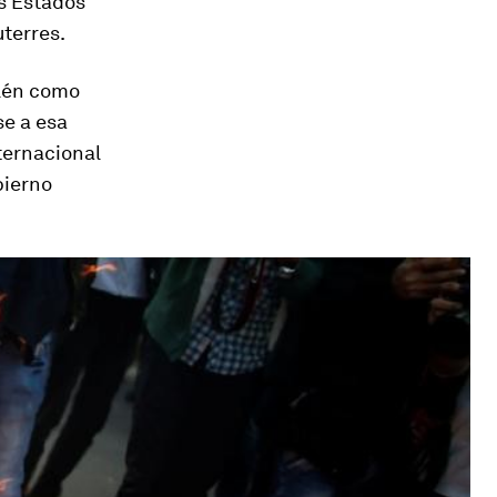
os Estados”
uterres.
alén como
se a esa
ternacional
bierno