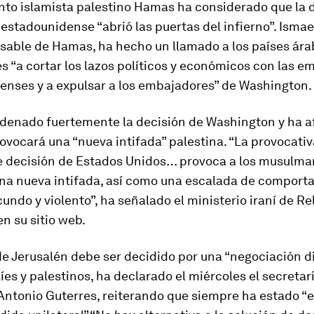
nto islamista palestino Hamas ha considerado que la d
estadounidense “abrió las puertas del infierno”. Isma
sable de Hamas, ha hecho un llamado a los países ára
 “a cortar los lazos políticos y económicos con las e
enses y a expulsar a los embajadores” de Washington.
ndenado fuertemente la decisión de Washington y ha 
ovocará una “nueva intifada” palestina. “La provocativ
 decisión de Estados Unidos… provoca a los musulma
na nueva intifada, así como una escalada de comport
acundo y violento”, ha señalado el ministerio iraní de R
en su sitio web.
de Jerusalén debe ser decidido por una “negociación d
líes y palestinos, ha declarado el miércoles el secretar
Antonio Guterres, reiterando que siempre ha estado “