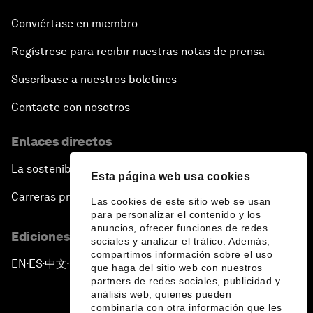
Conviértase en miembro
Regístrese para recibir nuestras notas de prensa
Suscríbase a nuestros boletines
Contacte con nosotros
Enlaces directos
La sostenibilidad en el Foro
Esta página web usa cookies
Carreras profesionales
Las cookies de este sitio web se usan
para personalizar el contenido y los
anuncios, ofrecer funciones de redes
Ediciones en otros idiomas
sociales y analizar el tráfico. Además,
compartimos información sobre el uso
EN
ES
中文
日本語
▪
▪
▪
que haga del sitio web con nuestros
partners de redes sociales, publicidad y
análisis web, quienes pueden
combinarla con otra información que les