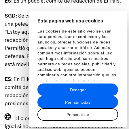
ES
: Es un poco el comité de redacción de
El País
.
SGD:
Se creó en un momento dado, aprovechando
Esta página web usa cookies
una pelea a muerte por la propiedad. Y dijimos:
“Estoy aquí, ¿quieres que te ayude?” Y la
Las cookies de este sitio web se usan
para personalizar el contenido y los
redacción pasó a tener un mínimo protagonismo.
anuncios, ofrecer funciones de redes
Permitió que tuviera unos instrumentos de
sociales y analizar el tráfico. Además,
compartimos información sobre el uso
defensa. Pero no vale de nada si la redacción no
que haga del sitio web con nuestros
está movilizada.
partners de redes sociales, publicidad y
análisis web, quienes pueden
combinarla con otra información que les
ES
: En
El Mundo
no lo había. Una cosa es un
haya proporcionado o que hayan
recopilado a partir del uso que haya
comité de empresa y otra es que sea de la
Denegar
hecho de sus servicios.
redacción. Pero la precariedad hace que las
Permitir todas
presiones sean más eficaces.
Personalizar
EN
ES
中文
日本語
SGD
: La esencia de tu oficio es recibir presiones.
Igual si haces información internacional no tanto.