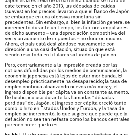
Japón es la estrella de la cartelera cuando se trata de
este temor. En el año 2013, las décadas de caídas
(suaves) en los precios llevaron a que el Banco de Japón
se embarque en una ofensiva monetaria sin
precedentes. Sin embargo, si bien la inflación general se
incrementó durante un tiempo, los factores impulsores
de dicho aumento – una depreciación competitiva del
yen y un aumento de impuestos – no duraron mucho.
Ahora, el país está deslizándose nuevamente con
dirección a una casi deflación, situación que está
siendo resaltada en titulares saturados de pánico.
Pero, contrariamente a la impresión creada por las
noticias difundidas por los medios de comunicación, la
economía japonesa está lejos de estar moribunda. El
desempleo prácticamente ha desaparecido; la tasa de
empleo continúa alcanzando nuevos máximos; y, el
ingreso disponible per cápita va en constante aumento.
De hecho, incluso durante las llamadas “décadas
perdidas” del Japón, el ingreso per cápita creció tanto
como lo hizo en Estados Unidos y Europa, y la tasa de
empleo se incrementó, lo que sugiere que puede que la
deflación no sea tan nefasta como los bancos centrales
parecen creer que lo es.
En EE.UU. y Europa, también hay pocos indicios de que