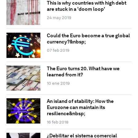
This is why countries with high debt
are stuck in a 'doom loop'
24 may 2019
Could the Euro become a true global
currency?&nbsp;
07 feb 2019
The Euro turns 20. What have we
learned from it?
10 ene 2019
An island of stability: How the
Eurozone can maintain its
resilience&nbsp;
16 feb 2018
¿Debilitar el sistema comercial