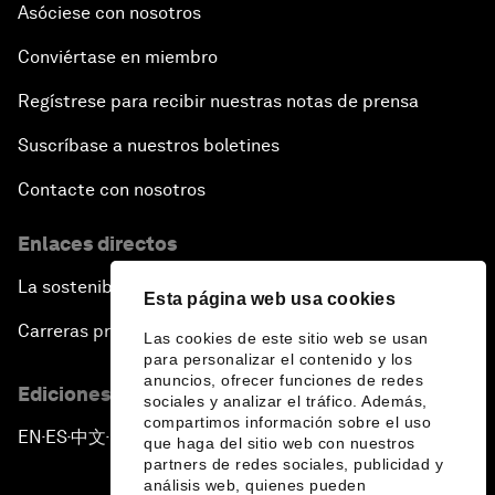
Asóciese con nosotros
Conviértase en miembro
Regístrese para recibir nuestras notas de prensa
Suscríbase a nuestros boletines
Contacte con nosotros
Enlaces directos
La sostenibilidad en el Foro
Esta página web usa cookies
Carreras profesionales
Las cookies de este sitio web se usan
para personalizar el contenido y los
anuncios, ofrecer funciones de redes
Ediciones en otros idiomas
sociales y analizar el tráfico. Además,
compartimos información sobre el uso
EN
ES
中文
日本語
▪
▪
▪
que haga del sitio web con nuestros
partners de redes sociales, publicidad y
análisis web, quienes pueden