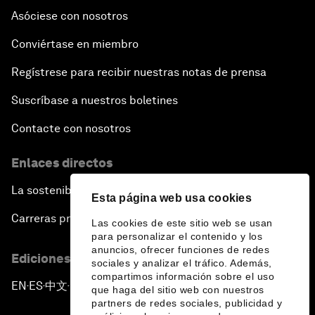
Asóciese con nosotros
Conviértase en miembro
Regístrese para recibir nuestras notas de prensa
Suscríbase a nuestros boletines
Contacte con nosotros
Enlaces directos
La sostenibilidad en el Foro
Esta página web usa cookies
Carreras profesionales
Las cookies de este sitio web se usan
para personalizar el contenido y los
anuncios, ofrecer funciones de redes
Ediciones en otros idiomas
sociales y analizar el tráfico. Además,
compartimos información sobre el uso
EN
ES
中文
日本語
▪
▪
▪
que haga del sitio web con nuestros
partners de redes sociales, publicidad y