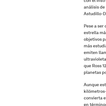
con el inst
análisis de 
Astudillo-D
Pese a ser 
estrella má
objetivos p
más estudi
emiten lla
ultraviolet
que Ross 1
planetas p
Aunque está
kilómetros—
convierta 
en término