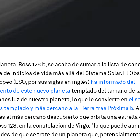
aneta, Ross 128 b, se acaba de sumar a la lista de can
 de indicios de vida más allá del Sistema Solar. El Ob
opeo (ESO, por sus siglas en inglés)
ha informado del
ento de este nuevo planeta
templado del tamaño de la
 años luz de nuestro planeta, lo que lo convierte en
el s
 templado y más cercano a la Tierra tras Próxima b
. 
es el más cercano descubierto que orbita una estrella
oss 128, en la constelación de Virgo, "lo que puede aum
des de que se trate de un planeta que, potencialmente