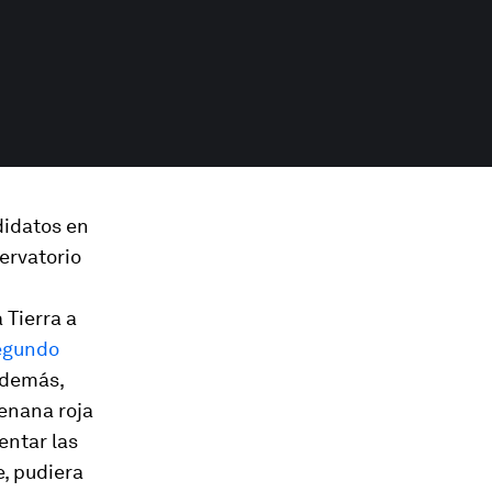
didatos en
servatorio
 Tierra a
egundo
Además,
 enana roja
entar las
, pudiera