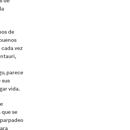
s de
la
pos de
 buenos
o cada vez
ntauri,
go, parece
 sus
gar vida.
de
a que se
 "parpadeo
para