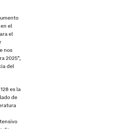
trumento
 en el
ara el
r
e nos
ra 2025",
ia del
128 es la
lado de
eratura
tensivo