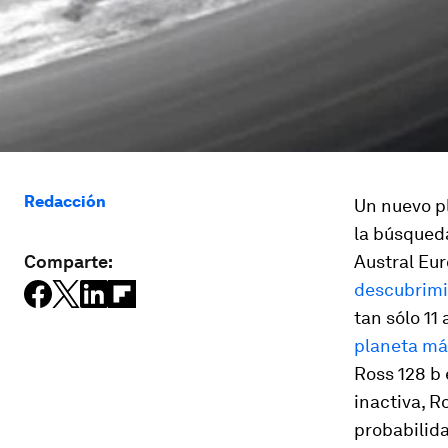
Redacción
Un nuevo pl
la búsqueda
Comparte:
Austral Eur
descubrimi
tan sólo 11
planeta más
Ross 128 b 
inactiva, R
probabilida