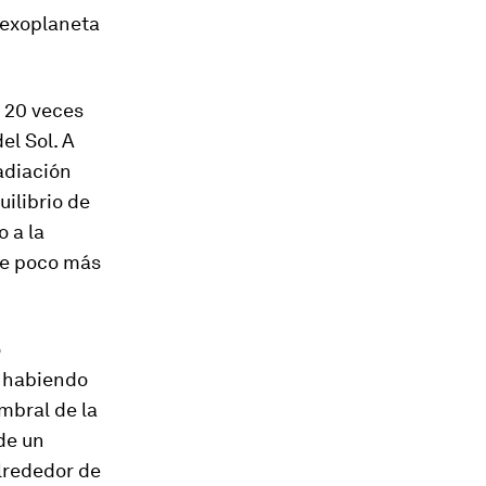
 exoplaneta
a 20 veces
el Sol. A
adiación
uilibrio de
 a la
ene poco más
o
e habiendo
mbral de la
de un
alrededor de