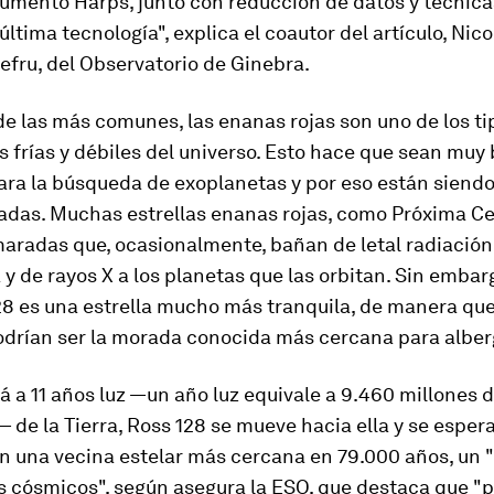
rumento Harps, junto con reducción de datos y técnica
última tecnología", explica el coautor del artículo, Nico
efru, del Observatorio de Ginebra.
de las más comunes, las enanas rojas son uno de los ti
s frías y débiles del universo. Esto hace que sean muy
ara la búsqueda de exoplanetas y por eso están siend
adas. Muchas estrellas enanas rojas, como Próxima Ce
maradas que, ocasionalmente, bañan de letal radiación
a y de rayos X a los planetas que las orbitan. Sin embar
28 es una estrella mucho más tranquila, de manera que
odrían ser la morada conocida más cercana para alber
 a 11 años luz —un año luz equivale a 9.460 millones 
 de la Tierra, Ross 128 se mueve hacia ella y se esper
en una vecina estelar más cercana en 79.000 años, un
s cósmicos", según asegura la ESO, que destaca que "