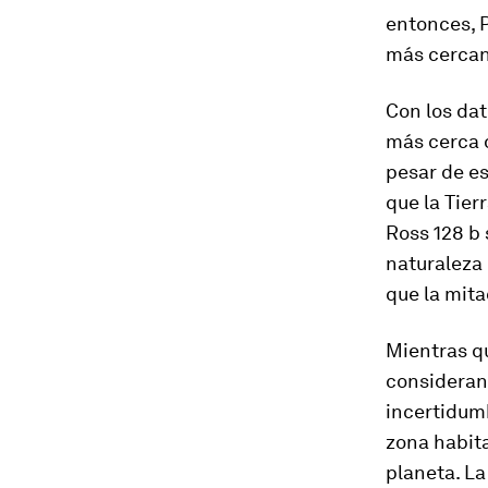
entonces, P
más cercano
Con los dat
más cerca de
pesar de es
que la Tier
Ross 128 b 
naturaleza 
que la mita
Mientras qu
consideran
incertidumb
zona habita
planeta. La