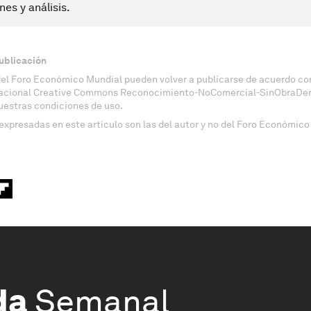
nes y análisis.
ublicación
del Foro Económico Mundial pueden volver a publicarse de acuerdo con
nacional Creative Commons Reconocimiento-NoComercial-SinObraDeri
uestras condiciones de uso.
expresadas en este artículo son las del autor y no del Foro Económico
da
Semanal