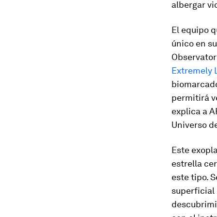
albergar vi
El equipo q
único en su
Observatori
Extremely 
biomarcado
permitirá v
explica a A
Universo d
Este exopla
estrella c
este tipo.
superficial
descubrimi