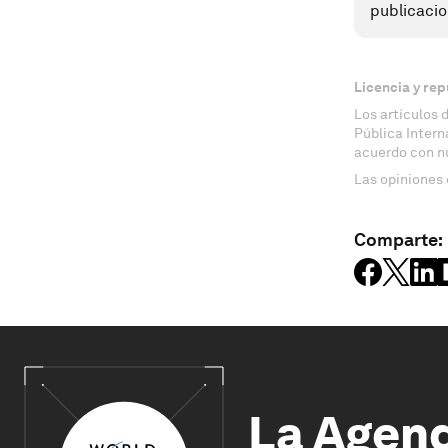
publicacio
Licencia y rep
Los artículos 
Pública Inter
acuerdo con n
Las opiniones 
Comparte:
La Agen