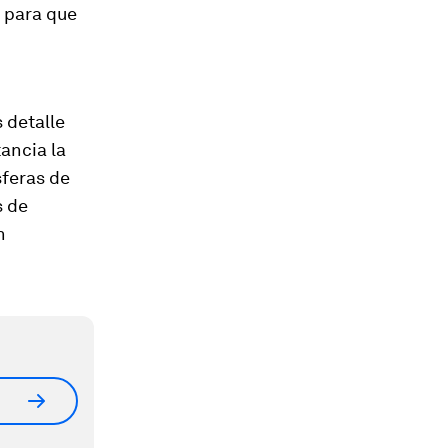
a para que
 detalle
ancia la
sferas de
s de
n