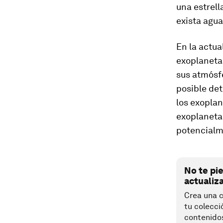
una estrell
exista agua
En la actu
exoplanetas
sus atmósfe
posible de
los exoplan
exoplaneta
potencialm
No te pi
actualiz
Crea una c
tu colecci
contenido