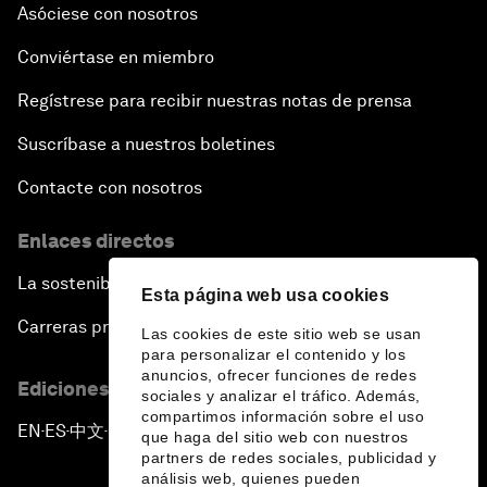
Asóciese con nosotros
Conviértase en miembro
Regístrese para recibir nuestras notas de prensa
Suscríbase a nuestros boletines
Contacte con nosotros
Enlaces directos
La sostenibilidad en el Foro
Esta página web usa cookies
Carreras profesionales
Las cookies de este sitio web se usan
para personalizar el contenido y los
anuncios, ofrecer funciones de redes
Ediciones en otros idiomas
sociales y analizar el tráfico. Además,
compartimos información sobre el uso
EN
ES
中文
日本語
▪
▪
▪
que haga del sitio web con nuestros
partners de redes sociales, publicidad y
análisis web, quienes pueden