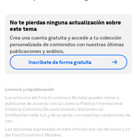
No te pierdas ninguna actualización sobre
este tema
Crea una cuenta gratuita y accede a tu colección
personalizada de contenidos con nuestras últimas
publicaciones y análisis.
Inscríbete de forma gratuita
Licencia y republicación
Los artículos del Foro Económico Mundial pueden volver a
publicarse de acuerdo con la Licencia Pública Internacional
Creative Commons Reconocimiento-NoComercial-
SinObraDerivada 4.0, y de acuerdo con nuestras condiciones de
uso.
Las opiniones expresadas en este artículo son las del autor y no
del Foro Económico Mundial.