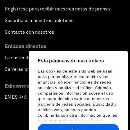
Regístrese para recibir nuestras notas de prensa
Suscríbase a nuestros boletines
Contacte con nosotros
Enlaces directos
La sostenibilidad en el Foro
Esta página web usa cookies
Carreras profesionales
Las cookies de este sitio web se usan
para personalizar el contenido y los
anuncios, ofrecer funciones de redes
Ediciones en otros idiomas
sociales y analizar el tráfico. Además,
compartimos información sobre el uso
EN
ES
中文
日本語
▪
▪
▪
que haga del sitio web con nuestros
partners de redes sociales, publicidad y
análisis web, quienes pueden
combinarla con otra información que les
haya proporcionado o que hayan
recopilado a partir del uso que haya