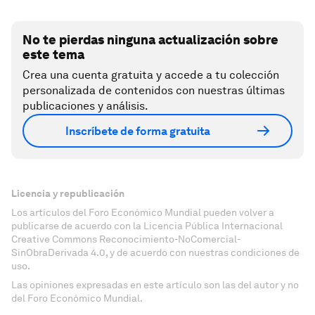
No te pierdas ninguna actualización sobre
este tema
Crea una cuenta gratuita y accede a tu colección
personalizada de contenidos con nuestras últimas
publicaciones y análisis.
Inscríbete de forma gratuita
Licencia y republicación
Los artículos del Foro Económico Mundial pueden volver a
publicarse de acuerdo con la Licencia Pública Internacional
Creative Commons Reconocimiento-NoComercial-
SinObraDerivada 4.0, y de acuerdo con nuestras condiciones de
uso.
Las opiniones expresadas en este artículo son las del autor y no
del Foro Económico Mundial.