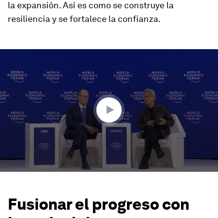
la expansión. Así es como se construye la
resiliencia y se fortalece la confianza.
0
seconds
of
4
minutes,
31
seconds
Fusionar el progreso con