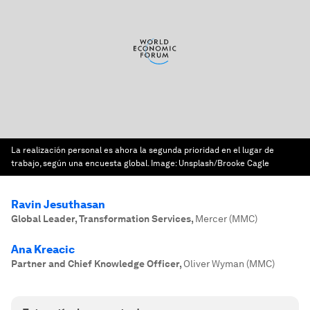
La realización personal es ahora la segunda prioridad en el lugar de
trabajo, según una encuesta global.
Image:
Unsplash/Brooke Cagle
Ravin Jesuthasan
Global Leader, Transformation Services
,
Mercer (MMC)
Ana Kreacic
Partner and Chief Knowledge Officer
,
Oliver Wyman (MMC)