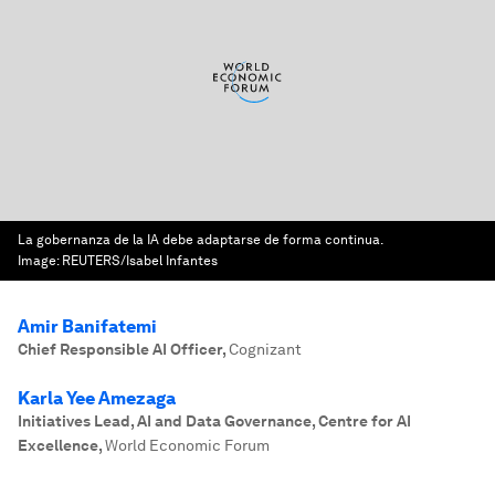
La gobernanza de la IA debe adaptarse de forma continua.
Image:
REUTERS/Isabel Infantes
Amir Banifatemi
Chief Responsible AI Officer
,
Cognizant
Karla Yee Amezaga
Initiatives Lead, AI and Data Governance, Centre for AI
Excellence
,
World Economic Forum