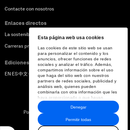
Contacte con nosotros
Enlaces directos
La sostenibilidad en el Foro
Esta página web usa cookies
Carreras profesionales
Las cookies de este sitio web se usan
para personalizar el contenido y los
anuncios, ofrecer funciones de redes
Ediciones en otros idiomas
sociales y analizar el tráfico. Además,
compartimos información sobre el uso
EN
ES
中文
日本語
▪
▪
▪
que haga del sitio web con nuestros
partners de redes sociales, publicidad y
análisis web, quienes pueden
combinarla con otra información que les
haya proporcionado o que hayan
recopilado a partir del uso que haya
Denegar
hecho de sus servicios.
Política de privacidad y normas de uso
Permitir todas
Sitemap