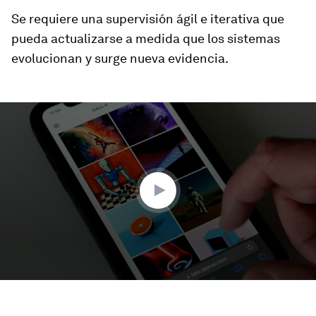
Se requiere una supervisión ágil e iterativa que
pueda actualizarse a medida que los sistemas
evolucionan y surge nueva evidencia.
0
seconds
of
2
minutes,
2
seconds