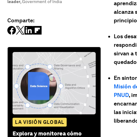
leader
,
Government of India
aprendiz
alcanza 
Comparte:
principi
Los desaf
respondi
sirvan a
quedado 
En sinton
Misión d
PNUD
, i
encarnan
las inici
liberand
LA VISIÓN GLOBAL
Explora y monitorea cómo