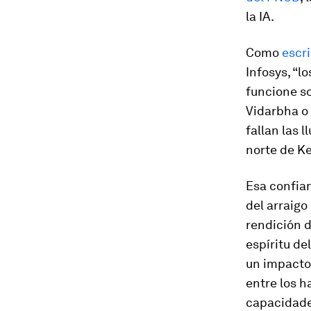
la IA.
Como
escr
Infosys, “lo
funcione so
Vidarbha o
fallan las 
norte de Ke
Esa confia
del arraigo
rendición d
espíritu de
un impacto
entre los h
capacidades