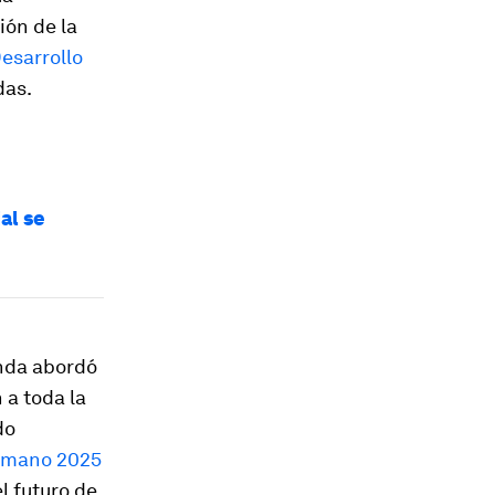
ión de la
Desarrollo
das.
al se
anda abordó
 a toda la
do
Humano 2025
l futuro de