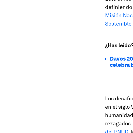
definiendo 
Misión Naci
Sostenible 
¿Has leído
Davos 20
celebra b
Los desafí
en el siglo
humanidad,
rezagados.
del PNUD
,