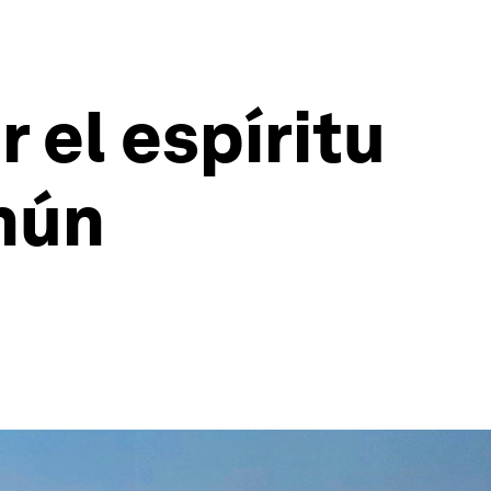
r el espíritu
mún