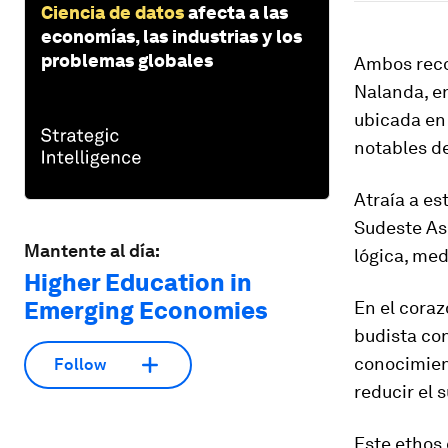
Ciencia de datos
afecta a las
economías, las industrias y los
problemas globales
Ambos reco
Nalanda, en
ubicada en 
notables d
Atraía a es
Sudeste Asi
Mantente al día:
lógica, med
Higher Education in
Emerging Economies
En el coraz
budista con
conocimien
Follow
reducir el 
Este ethos 