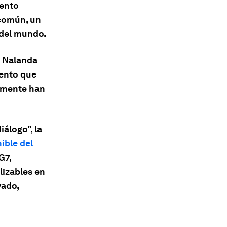
iento
 común, un
 del mundo.
e Nalanda
iento que
camente han
iálogo”, la
ible del
G7,
lizables en
vado,