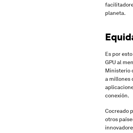
facilitador
planeta.
Equida
Es por esto
GPU al men
Ministerio 
a millones
aplicacione
conexión.
Cocreado po
otros paíse
innovadores