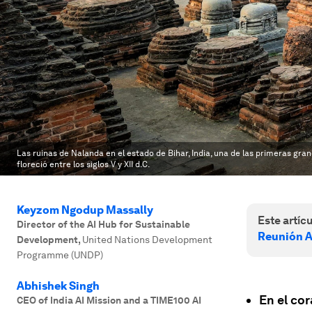
Las ruinas de Nalanda en el estado de Bihar, India, una de las primeras gr
floreció entre los siglos V y XII d.C.
Keyzom Ngodup Massally
Este artícu
Director of the AI Hub for Sustainable
Reunión A
Development
,
United Nations Development
Programme (UNDP)
Abhishek Singh
En el co
CEO of India AI Mission and a TIME100 AI