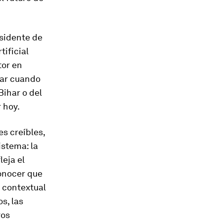
sidente de
tificial
tor en
iar cuando
Bihar o del
 hoy.
s creíbles,
istema: la
leja el
conocer que
 contextual
s, las
ros