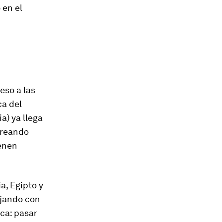
 en el
eso a las
ca del
a) ya llega
creando
ienen
a, Egipto y
jando con
ca: pasar