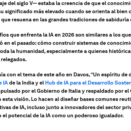
aje del siglo V— estaba la creencia de que el conocim
su significado más elevado cuando se orienta al bien
o que resuena en las grandes tradiciones de sabiduría
íos que enfrenta la IA en 2026 son similares a los qu
ó en el pasado: cómo construir sistemas de conocim
 toda la humanidad, especialmente a quienes históri
relegados.
ía con el tema de este año en Davos, “Un espíritu de d
e IA
de la India y el
Hub de IA para el Desarrollo Sosten
mpulsado por el Gobierno de Italia y respaldado por el 
 esta visión. Lo hacen al diseñar bases comunes reuti
ativas de IA, incluso junto a innovadores del sector pri
o el potencial de la IA como un poderoso igualador.