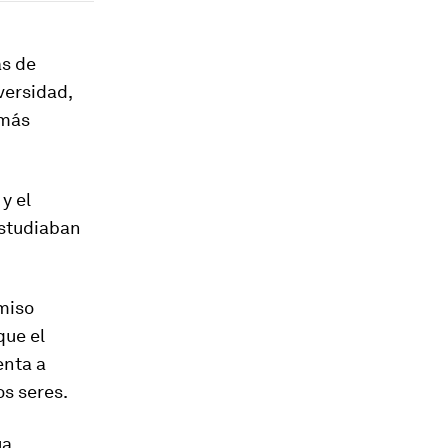
as de
versidad,
 más
y el
Estudiaban
omiso
que el
enta a
os seres.
úa