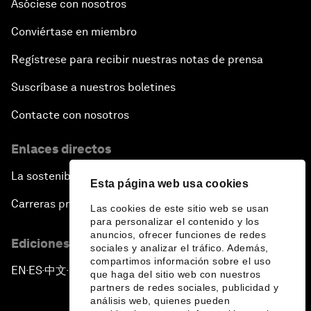
Asóciese con nosotros
Conviértase en miembro
Regístrese para recibir nuestras notas de prensa
Suscríbase a nuestros boletines
Contacte con nosotros
Enlaces directos
La sostenibilidad en el Foro
Esta página web usa cookies
Carreras profesionales
Las cookies de este sitio web se usan
para personalizar el contenido y los
anuncios, ofrecer funciones de redes
Ediciones en otros idiomas
sociales y analizar el tráfico. Además,
compartimos información sobre el uso
EN
ES
中文
日本語
▪
▪
▪
que haga del sitio web con nuestros
partners de redes sociales, publicidad y
análisis web, quienes pueden