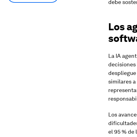
debe soste
Los ag
softw
La IA agent
decisiones 
despliegue 
similares a
representan
responsabi
Los avance
dificultade
el 95 % de 