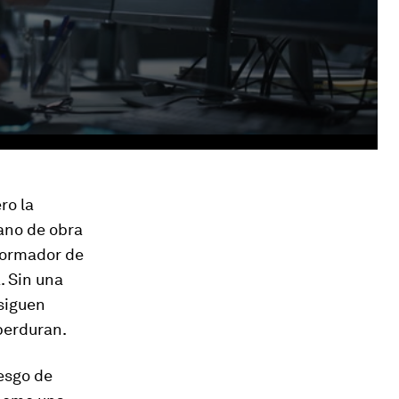
ro la
ano de obra
sformador de
. Sin una
rsiguen
perduran.
iesgo de