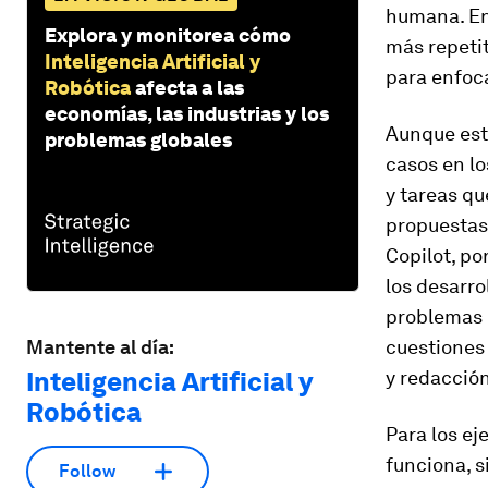
humana. En
Explora y monitorea cómo
más repetit
Inteligencia Artificial y
para enfoca
Robótica
afecta a las
economías, las industrias y los
Aunque est
problemas globales
casos en lo
y tareas q
propuestas,
Copilot, po
los desarro
problemas 
Mantente al día:
cuestiones 
Inteligencia Artificial y
y redacció
Robótica
Para los ej
funciona, s
Follow