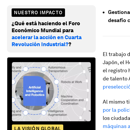
Gestiona
NUESTRO IMPACTO
desafío c
¿Qué está haciendo el Foro
Económico Mundial para
acelerar la acción en Cuarta
Revolución Industrial?
?
El trabajo 
Japón, el 
el registro
de talento 
preselecci
Al mismo t
por la polic
los ciudad
máquinas 
LA VISIÓN GLOBAL