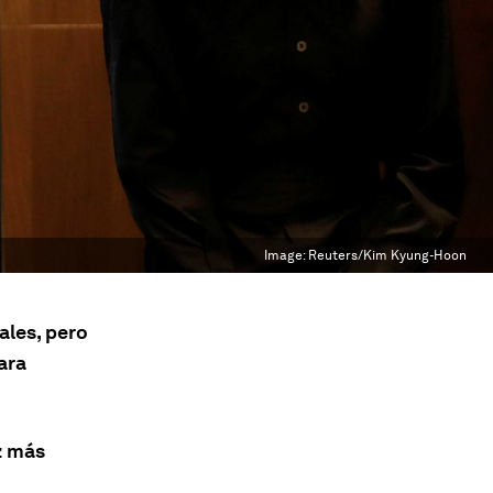
Image:
Reuters/Kim Kyung-Hoon
ales, pero
ara
ez más