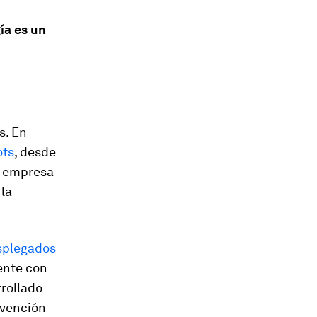
ía es un
s. En
ots
, desde
la empresa
 la
esplegados
ente con
rollado
rvención