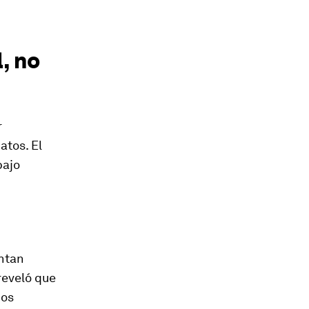
, no
r
atos. El
bajo
entan
eveló que
dos