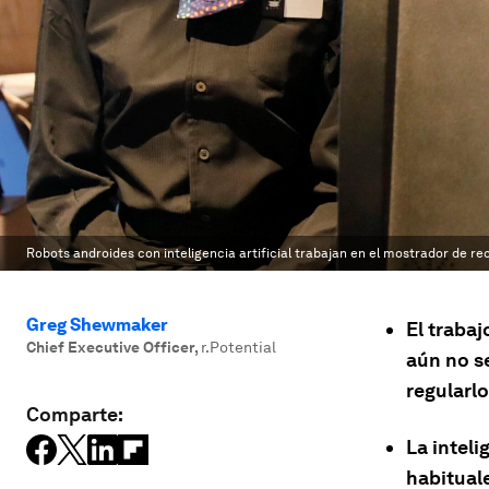
Robots androides con inteligencia artificial trabajan en el mostrador de re
Greg Shewmaker
El trabaj
Chief Executive Officer
,
r.Potential
aún no s
regularlo
Comparte:
La inteli
habitual