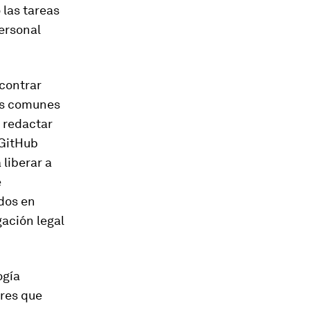
las tareas
personal
contrar
más comunes
 redactar
 GitHub
liberar a
e
dos en
gación legal
ogía
ores que