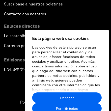
Suscríbase a nuestros boletines
Contacte con nosotros
Enlaces directos
La sostenibilidad en el Foro
Esta página web usa cookies
Carreras profesionales
Las cookies de este sitio web se usan
para personalizar el contenido y los
anuncios, ofrecer funciones de redes
Ediciones en otros idiomas
sociales y analizar el tráfico. Además,
compartimos información sobre el uso
EN
ES
中文
日本語
▪
▪
▪
que haga del sitio web con nuestros
partners de redes sociales, publicidad y
análisis web, quienes pueden
combinarla con otra información que les
haya proporcionado o que hayan
recopilado a partir del uso que haya
Denegar
hecho de sus servicios.
Política de privacidad y normas de uso
Permitir todas