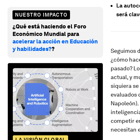
La autoc
será clav
NUESTRO IMPACTO
¿Qué está haciendo el Foro
Económico Mundial para
acelerar la acción en Educación
y habilidades?
?
Seguimos di
¿cómo hace
pasado? Lo
actual, y 
siquiera se
evaluados 
Napoleón).
inteligenci
competir en
necesitan e
LA VISIÓN GLOBAL