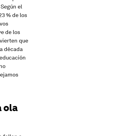
 Según el
 23 % de los
evos
ve de los
vierten que
na década
a educación
 no
dejamos
 ola