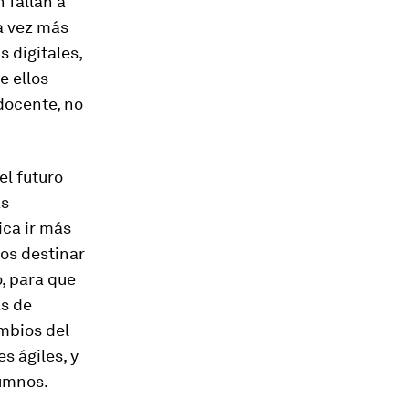
 fallan a
a vez más
s digitales,
e ellos
docente, no
el futuro
as
ica ir más
mos destinar
, para que
as de
mbios del
s ágiles, y
lumnos.