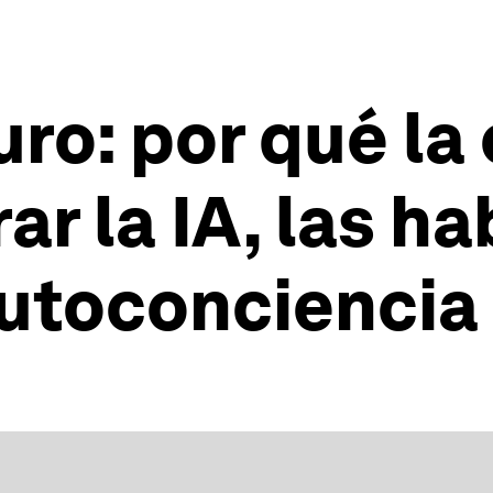
turo: por qué l
r la IA, las ha
autoconciencia