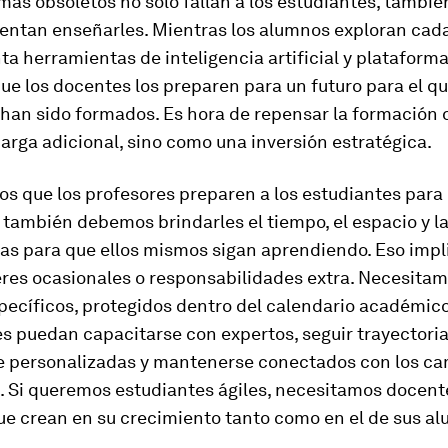
mas obsoletos no solo fallan a los estudiantes, también
tentan enseñarles. Mientras los alumnos exploran cad
ta herramientas de inteligencia artificial y plataforma
ue los docentes los preparen para un futuro para el qu
han sido formados. Es hora de repensar la formación 
rga adicional, sino como una inversión estratégica.
s que los profesores preparen a los estudiantes para 
, también debemos brindarles el tiempo, el espacio y l
as para que ellos mismos sigan aprendiendo. Eso impl
leres ocasionales o responsabilidades extra. Necesita
pecíficos, protegidos dentro del calendario académico
s puedan capacitarse con expertos, seguir trayectori
e personalizadas y mantenerse conectados con los ca
 Si queremos estudiantes ágiles, necesitamos docente
ue crean en su crecimiento tanto como en el de sus a