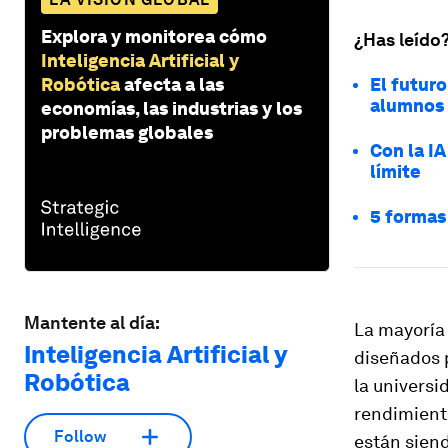
Explora y monitorea cómo
¿Has leído
Inteligencia Artificial y
Robótica
afecta a las
El futuro
alumnos 
economías, las industrias y los
problemas globales
Con la I
límite
5 formas 
Mantente al día:
La mayoría
Inteligencia Artificial y
diseñados 
Robótica
la universi
rendimiento
Follow
están siend