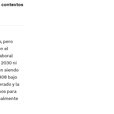
s contextos
, pero
n el
aboral
 2030 ni
en siendo
808 bajo
rado y la
nos para
realmente