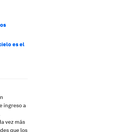
los
ielo es el
án
e ingreso a
l
ada vez más
ades que los