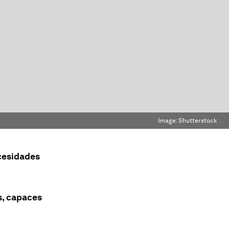
Image:
Shutterstock
cesidades
s, capaces