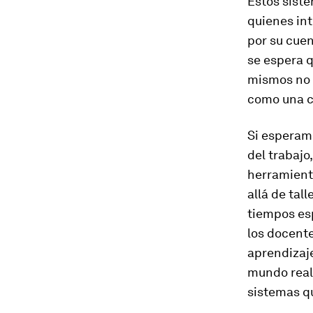
Estos siste
quienes in
por su cuen
se espera q
mismos no 
como una ca
Si esperamo
del trabajo
herramient
allá de tal
tiempos es
los docente
aprendizaj
mundo real.
sistemas q