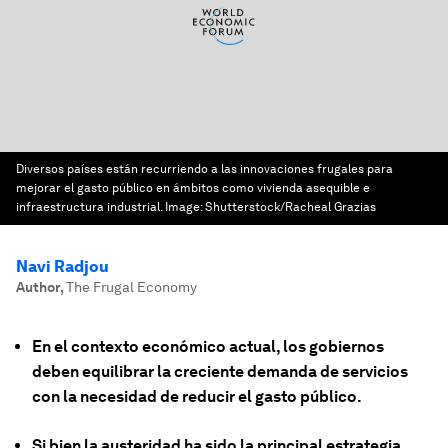
Diversos países están recurriendo a las innovaciones frugales para
mejorar el gasto público en ámbitos como vivienda asequible e
infraestructura industrial.
Image:
Shutterstock/Racheal Grazias
Navi Radjou
Author
,
The Frugal Economy
En el contexto económico actual, los gobiernos
deben equilibrar la creciente demanda de servicios
con la necesidad de reducir el gasto público.
Si bien la austeridad ha sido la principal estrategia