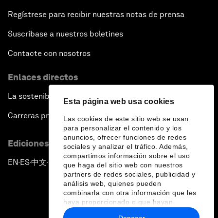
Regístrese para recibir nuestras notas de prensa
Suscríbase a nuestros boletines
Contacte con nosotros
Enlaces directos
La sostenibilidad en el Foro
Esta página web usa cookies
Carreras profesionales
Las cookies de este sitio web se usan
para personalizar el contenido y los
anuncios, ofrecer funciones de redes
Ediciones en otros idiomas
sociales y analizar el tráfico. Además,
compartimos información sobre el uso
EN
ES
中文
日本語
▪
▪
▪
que haga del sitio web con nuestros
partners de redes sociales, publicidad y
análisis web, quienes pueden
combinarla con otra información que les
haya proporcionado o que hayan
recopilado a partir del uso que haya
Denegar