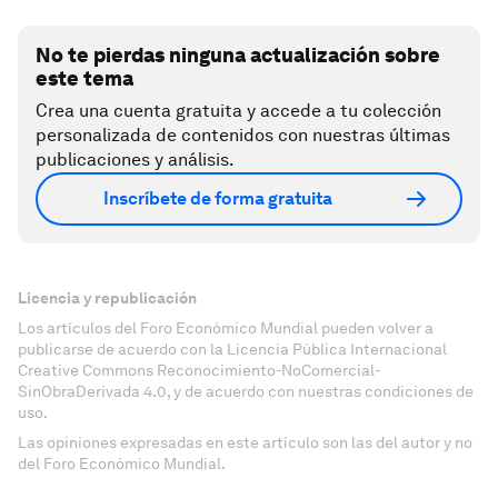
No te pierdas ninguna actualización sobre
este tema
Crea una cuenta gratuita y accede a tu colección
personalizada de contenidos con nuestras últimas
publicaciones y análisis.
Inscríbete de forma gratuita
Licencia y republicación
Los artículos del Foro Económico Mundial pueden volver a
publicarse de acuerdo con la Licencia Pública Internacional
Creative Commons Reconocimiento-NoComercial-
SinObraDerivada 4.0, y de acuerdo con nuestras condiciones de
uso.
Las opiniones expresadas en este artículo son las del autor y no
del Foro Económico Mundial.