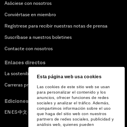
Asóciese con nosotros
Conviértase en miembro
Regístrese para recibir nuestras notas de prensa
Suscríbase a nuestros boletines
Contacte con nosotros
Enlaces directos
La sostenibilidad en el Foro
Esta página web usa cookies
Carreras profesionales
Las cookies de este sitio web se usan
para personalizar el contenido y los
anuncios, ofrecer funciones de redes
Ediciones en otros idiomas
sociales y analizar el tráfico. Además,
compartimos información sobre el uso
EN
ES
中文
日本語
▪
▪
▪
que haga del sitio web con nuestros
partners de redes sociales, publicidad y
análisis web, quienes pueden