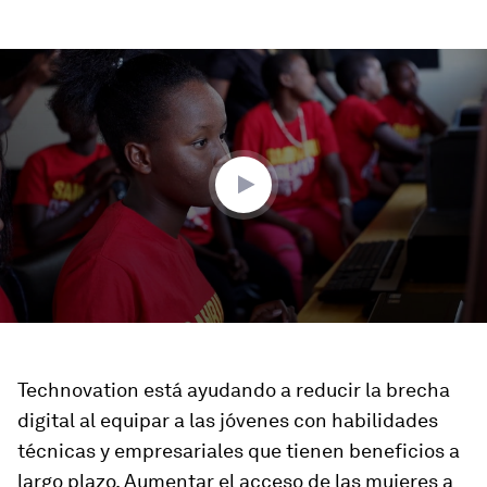
0
seconds
of
3
minutes,
50
seconds
Technovation está ayudando a reducir la brecha
digital al equipar a las jóvenes con habilidades
técnicas y empresariales que tienen beneficios a
largo plazo. Aumentar el acceso de las mujeres a