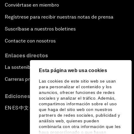
Conviértase en miembro
Regístrese para recibir nuestras notas de prensa
Suscríbase a nuestros boletines
Contacte con nosotros
Enlaces directos
La sostenibilidad en el Foro
Esta página web usa cookies
Carreras profesionales
Las cookies de este sitio web se usan
para personalizar el contenido y los
anuncios, ofrecer funciones de redes
Ediciones en otros idiomas
sociales y analizar el tráfico. Además,
compartimos información sobre el uso
EN
ES
中文
日本語
▪
▪
▪
que haga del sitio web con nuestros
partners de redes sociales, publicidad y
análisis web, quienes pueden
combinarla con otra información que les
haya proporcionado o que hayan