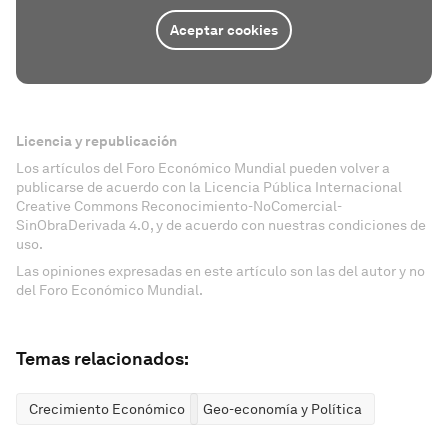
Aceptar cookies
Licencia y republicación
Los artículos del Foro Económico Mundial pueden volver a
publicarse de acuerdo con la Licencia Pública Internacional
Creative Commons Reconocimiento-NoComercial-
SinObraDerivada 4.0, y de acuerdo con nuestras condiciones de
uso.
Las opiniones expresadas en este artículo son las del autor y no
del Foro Económico Mundial.
Temas relacionados:
Crecimiento Económico
Geo-economía y Política