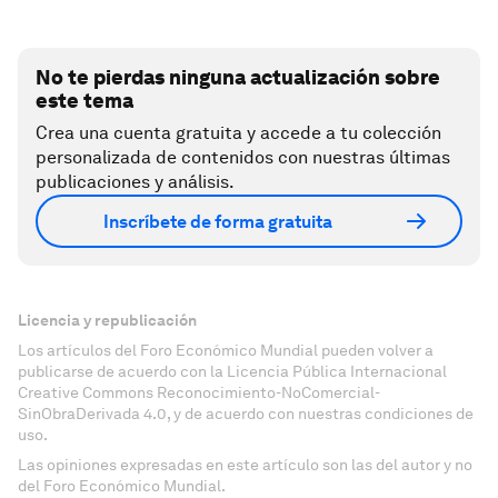
No te pierdas ninguna actualización sobre
este tema
Crea una cuenta gratuita y accede a tu colección
personalizada de contenidos con nuestras últimas
publicaciones y análisis.
Inscríbete de forma gratuita
Licencia y republicación
Los artículos del Foro Económico Mundial pueden volver a
publicarse de acuerdo con la Licencia Pública Internacional
Creative Commons Reconocimiento-NoComercial-
SinObraDerivada 4.0, y de acuerdo con nuestras condiciones de
uso.
Las opiniones expresadas en este artículo son las del autor y no
del Foro Económico Mundial.