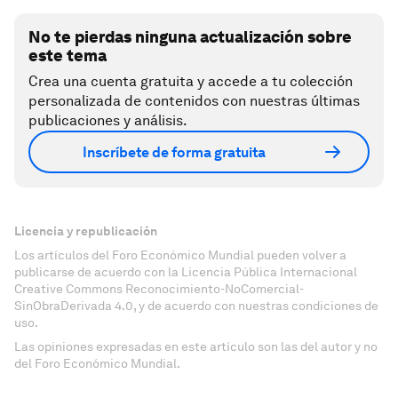
No te pierdas ninguna actualización sobre
este tema
Crea una cuenta gratuita y accede a tu colección
personalizada de contenidos con nuestras últimas
publicaciones y análisis.
Inscríbete de forma gratuita
Licencia y republicación
Los artículos del Foro Económico Mundial pueden volver a
publicarse de acuerdo con la Licencia Pública Internacional
Creative Commons Reconocimiento-NoComercial-
SinObraDerivada 4.0, y de acuerdo con nuestras condiciones de
uso.
Las opiniones expresadas en este artículo son las del autor y no
del Foro Económico Mundial.