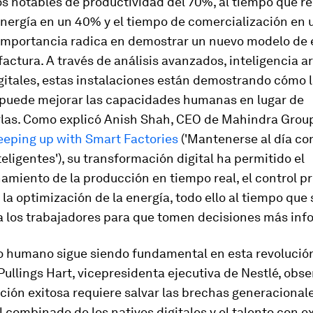
s notables de productividad del 70%, al tiempo que r
energía en un 40% y el tiempo de comercialización en 
importancia radica en demostrar un nuevo modelo de 
actura. A través de análisis avanzados, inteligencia art
gitales, estas instalaciones están demostrando cómo 
 puede mejorar las capacidades humanas en lugar de
las. Como explicó Anish Shah, CEO de Mahindra Group
eeping up with Smart Factories
('Mantenerse al día con
teligentes'), su transformación digital ha permitido el
amiento de la producción en tiempo real, el control pr
y la optimización de la energía, todo ello al tiempo que 
 los trabajadores para que tomen decisiones más inf
o humano sigue siendo fundamental en esta revolución 
ullings Hart, vicepresidenta ejecutiva de Nestlé, obs
ión exitosa requiere salvar las brechas generacionale
l combinado de los nativos digitales y el talento con e