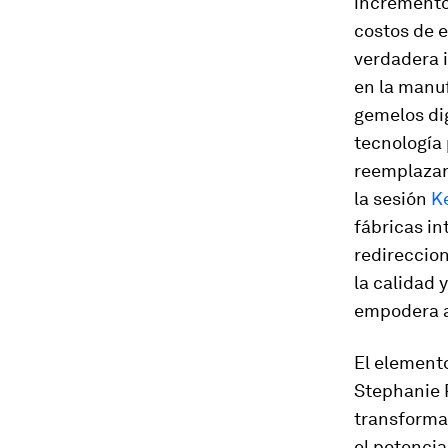
incremento
costos de 
verdadera 
en la manuf
gemelos di
tecnología
reemplazar
la sesión
K
fábricas in
redireccion
la calidad 
empodera a
El element
Stephanie P
transformac
el potencia