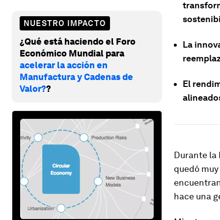
transfor
sostenib
NUESTRO IMPACTO
¿Qué está haciendo el Foro
La innov
Económico Mundial para
reemplaz
acelerar la acción en
Manufactura y Cadenas de
El rendi
Valor?
?
alineado
Durante la
quedó muy 
encuentran
hace una g