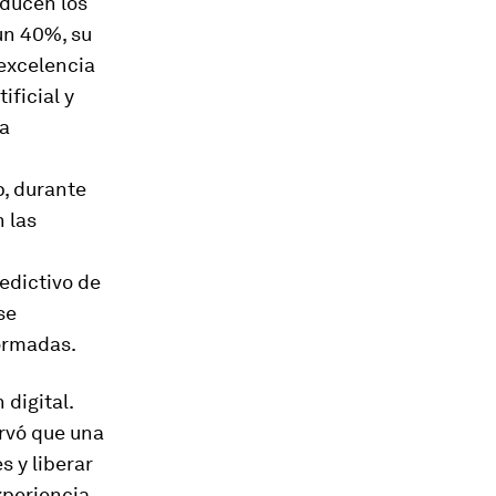
educen los
un 40%, su
excelencia
ificial y
la
, durante
 las
edictivo de
se
ormadas.
digital.
ervó que una
s y liberar
xperiencia