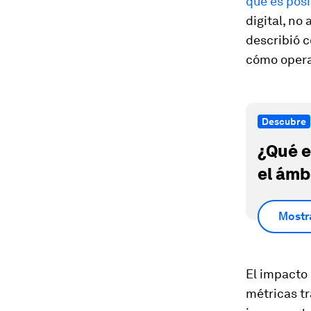
que es posi
digital, no
describió 
cómo opera
Descubre
¿Qué e
el ámb
Mostr
El impacto
métricas tr