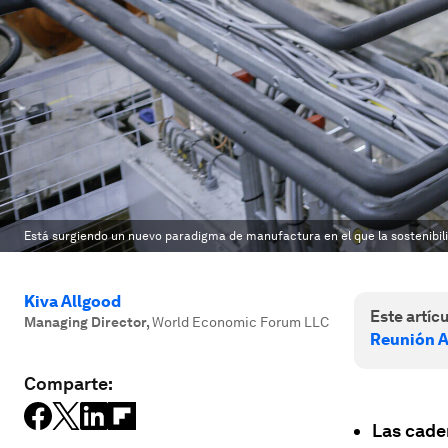
Está surgiendo un nuevo paradigma de manufactura en el que la sostenibilid
Kiva Allgood
Este artícu
Managing Director
,
World Economic Forum LLC
Reunión A
Comparte:
Las cade