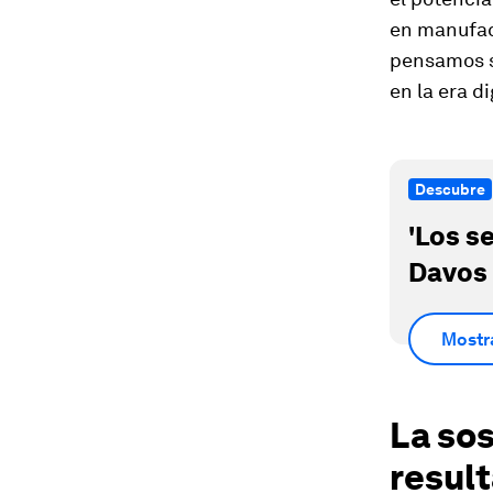
en manufac
pensamos so
en la era di
Descubre
'Los s
Davos
Mostr
La so
resul