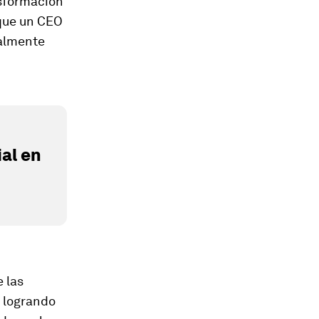
sformación
 que un CEO
almente
al en
 las
 logrando