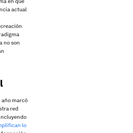
rma en que
ncia actual
 creación
aradigma
ia no son
an
l
e año marcó
stra red
 incluyendo
plifican lo