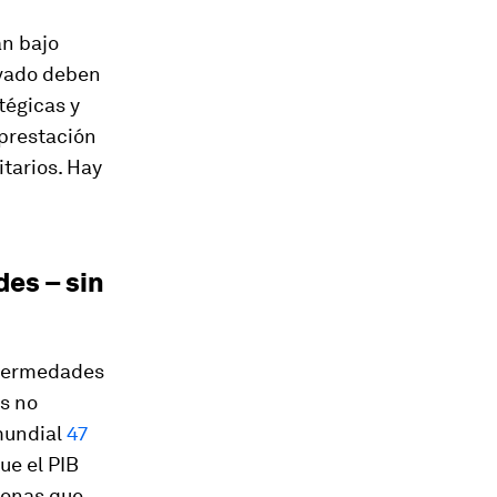
án bajo
rivado deben
tégicas y
 prestación
itarios. Hay
des – sin
nfermedades
es no
mundial
47
ue el PIB
sonas que