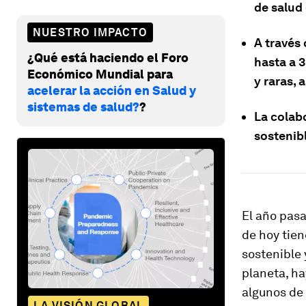
de salud 
NUESTRO IMPACTO
A través 
¿Qué está haciendo el Foro
hasta a 
Económico Mundial para
y raras, 
acelerar la acción en Salud y
sistemas de salud?
?
La colabo
sostenib
El año pasa
de hoy tie
sostenible 
planeta, ha
algunos de
LA VISIÓN GLOBAL