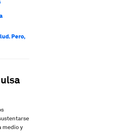
s
a
lud. Pero,
pulsa
os
 sustentarse
a medio y