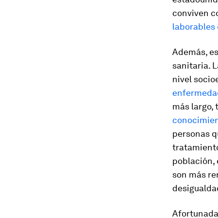
conviven c
laborables
Además, es
sanitaria. 
nivel soci
enfermedad
más largo,
conocimien
personas q
tratamiento
población, 
son más ren
desigualdad
Afortunadam