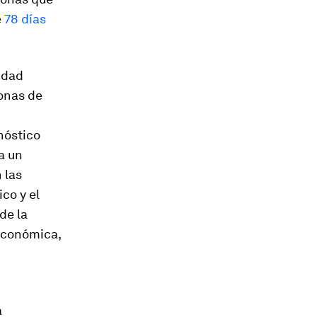
e
78 días
idad
onas de
nóstico
a un
 las
co y el
de la
 económica,
a