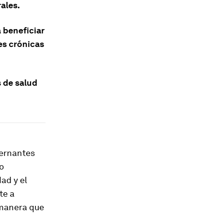
rales.
a beneficiar
es crónicas
s de salud
bernantes
o
ad y el
te a
 manera que