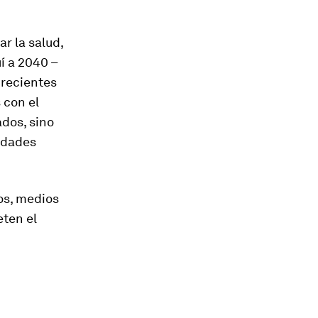
r la salud,
í a 2040 –
crecientes
 con el
dos, sino
edades
os, medios
eten el