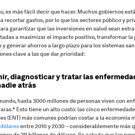
, es más fácil decir que hacer. Muchos gobiernos est
a recortar gastos, por lo que los sectores público y p
ara garantizar que las inversiones en salud sean estra
tadas a maximizar el impacto positivo, transformar la
s y generar ahorros a largo plazo para los sistemas san
iones clave a las que dar prioridad:
nir, diagnosticar y tratar las enfermeda
nadie atrás
 mundo, hasta 3000 millones de personas viven con e
raras.* Esto tiene un alto costo: las cinco enfermedad
les (ENT) más comunes podrían costar a la economía 
 dólares
entre 2010 y 2030 – considerablemente más q
nse de 29 billones de dólares. Se calcula que las per